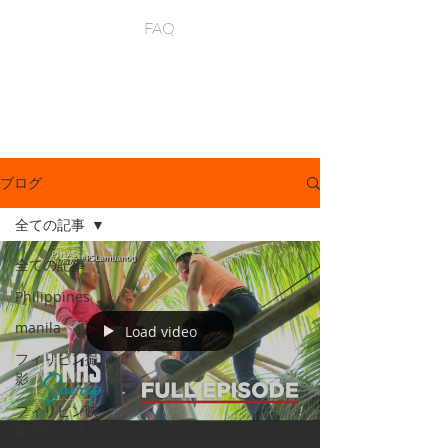
FAQ
ブログ
全ての記事
全ての記事
Philippines
manila
Load video
フィリピン撮
影
フィリピン映
像制作会社