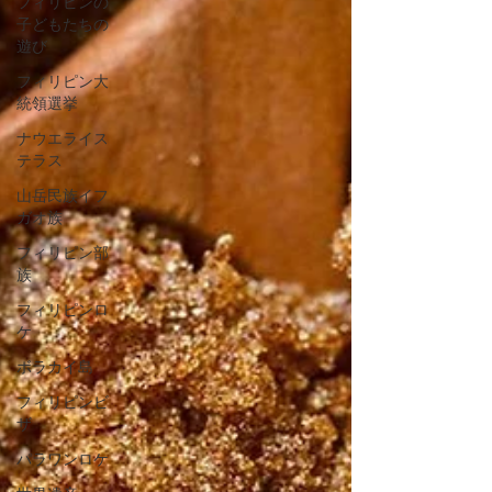
フィリピンの
子どもたちの
遊び
フィリピン大
統領選挙
ナウエライス
テラス
山岳民族イフ
ガオ族
フィリピン部
族
フィリピンロ
ケ
ボラカイ島
フィリピンビ
ザ
パラワンロケ