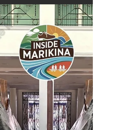
SIDE-B FILM staff
6月13日
読了時間: 4分
フィリピン、人食いワニの真上
で暮らす村