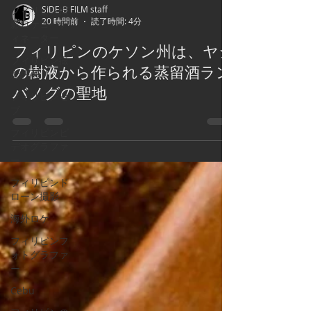
SIDE-B FILM staff
フィリピン撮
20 時間前
読了時間: 4分
影ロケコーデ
ィネーター
フィリピンのケソン州は、ヤシ
フィリピン撮
の樹液から作られる蒸留酒ラン
影許可
バノグの聖地
フィリピンセ
ブ
フィリピンビ
デオグラファ
ー
フィリピンド
ローン撮影
海外ロケ
フィリピンフ
ォトグラファ
ー
Cebu