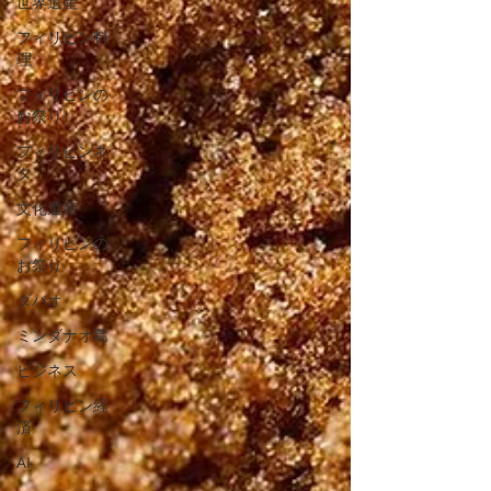
世界遺産
フィリピン料
理
フィリピンの
お祭り
フィリピンネ
タ
文化遺産
フィリピンの
お祭り
ダバオ
ミンダナオ島
ビジネス
フィリピン経
済
AI