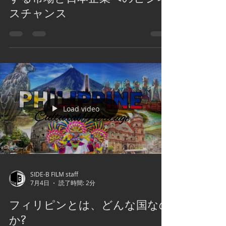
7月5日
読了時間: 3分
フィリピンが東南アジアのデー
タセンター新拠点へ――急成長
する市場と日本企業へのビジネ
スチャンス
Load video