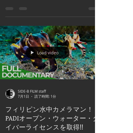
SIDE-B FILM staff
7月4日
読了時間: 2分
フィリピンとは、どんな国なの
か?
Load video
SIDE-B FILM staff
7月1日
読了時間: 1分