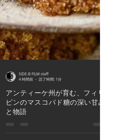
ン伝統
SIDE-B FILM staff
4 時間前
読了時間: 1分
アンティーケ州が育む、フィリ
ピンのマスコバド糖の深い甘み
と物語