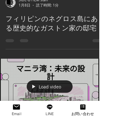
Load video
SIDE-B FILM staff
1月8日
読了時間: 1分
フィリピンのネグロス島にあ
る歴史的なガストン家の邸宅
Email
LINE
お問い合わせ