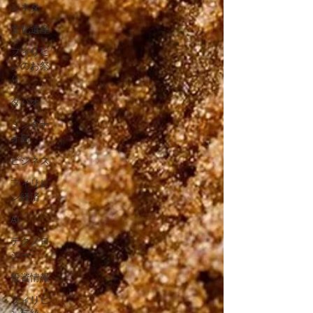
ンネタ
文化遺産
フィリピ
ンのお祭
り
ダバオ
ミンダナ
オ島
ビジネス
フィリピ
ン経済
AI
テクノロ
ジー
投資情報
フィリピ