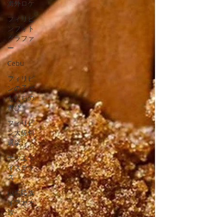
海外ロケ
フィリピ
ンフォト
グラファ
ー
Cebu
フィリピ
ンの子ど
もたちの
遊び
フィリピ
ン大統領
選挙
ナウエラ
イステラ
ス
山岳民族
イフガオ
族