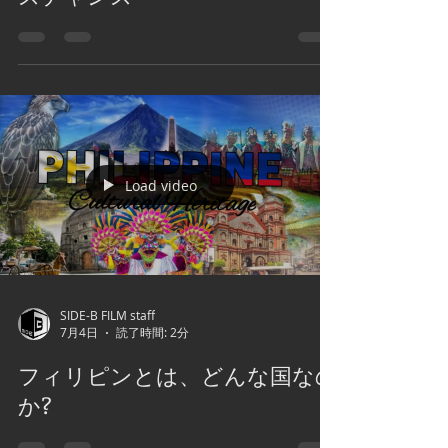
フィリピンが東南アジアのデー
タセンター新拠点へ――急成長
する市場と日本企業へのビジネ
スチャンス
Load video
SIDE-B FILM staff
7月4日
読了時間: 2分