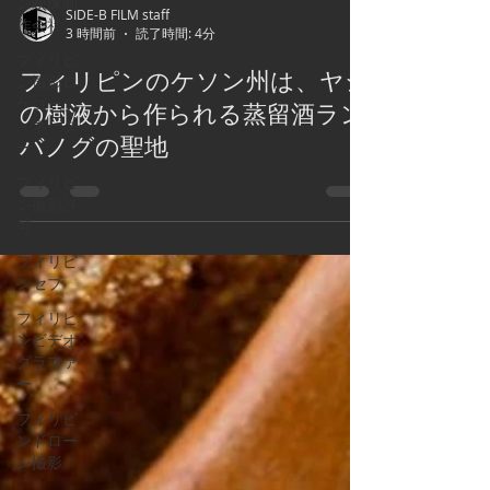
ン映像制
SIDE-B FILM staff
作会社
3 時間前
読了時間: 4分
フィリピ
フィリピンのケソン州は、ヤシ
ン撮影ロ
ケコーデ
の樹液から作られる蒸留酒ラン
ィネータ
バノグの聖地
ー
フィリピ
ン撮影許
可
フィリピ
ンセブ
フィリピ
ンビデオ
グラファ
ー
フィリピ
ンドロー
ン撮影