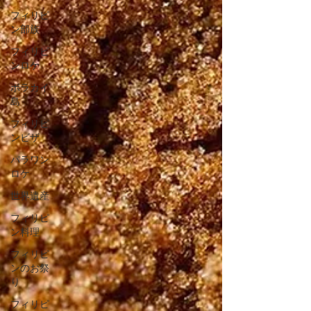
フィリピ
ン部族
フィリピ
ンロケ
ボラカイ
島
フィリピ
ンビザ
パラワン
ロケ
世界遺産
フィリピ
ン料理
フィリピ
ンのお祭
り
フィリピ