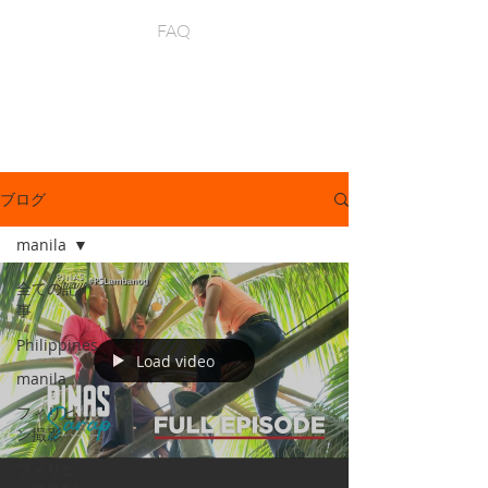
FAQ
ブログ
manila
全ての記
事
Philippines
Load video
manila
フィリピ
ン撮影
フィリピ