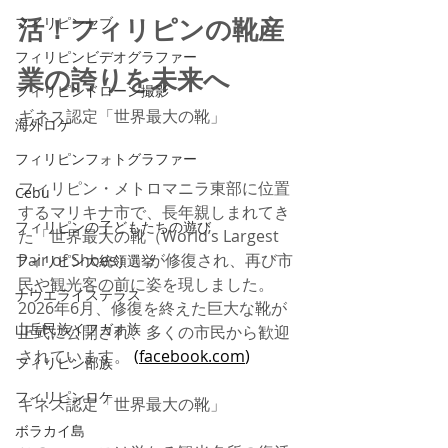
活！フィリピンの靴産
フィリピンセブ
フィリピンビデオグラファー
業の誇りを未来へ
フィリピンドローン撮影
ギネス認定「世界最大の靴」
海外ロケ
フィリピンフォトグラファー
フィリピン・メトロマニラ東部に位置
Cebu
するマリキナ市で、長年親しまれてき
フィリピンの子どもたちの遊び
た「世界最大の靴（World’s Largest 
Pair of Shoes）」が修復され、再び市
フィリピン大統領選挙
民や観光客の前に姿を現しました。
ナウエライステラス
2026年6月、修復を終えた巨大な靴が
山岳民族イフガオ族
正式に公開され、多くの市民から歓迎
されています。
 (
facebook.com
)
フィリピン部族
フィリピンロケ
ギネス認定「世界最大の靴」
ボラカイ島