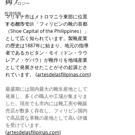
街？
テクノロジー
投資情報
マリキナ市はメトロマニラ東部に位置
する都市で、「フィリピンの靴の首都
フィリピン伝統
（Shoe Capital of the Philippines）」
として広く知られています。製靴産業
の歴史は1887年に始まり、地元の指導
者であるカピタン・モイ（ドン・ラウ
レアノ・ゲバラ）が靴作りを地域産業
として発展させたことがその起源とさ
れています。 (
artesdelasfilipinas.com
)
最盛期には国内最大の靴生産地として
発展し、多くの職人や工場が集まりま
した。現在でも市内には靴工房や靴販
売店が数多く存在し、フィリピン国内
で高品質な革靴の産地として高い評価
を受けています。
(
artesdelasfilipinas.com
)