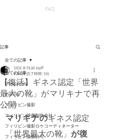
FAQ
記事
全ての記事
SIDE-B FILM staff
全ての記事
6月9日
読了時間: 3分
【復活】ギネス認定「世界
Philippines
最大の靴」がマリキナで再
manila
公開
フィリピン撮影
フィリピン映像制作会社
マリキナの
ギネス認定
フィリピン撮影ロケコーディネーター
「世界最大の靴」
が復
フィリピン撮影許可