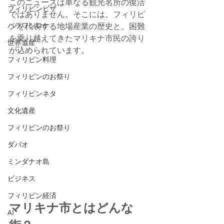
このニュースは単なる観光名所の復活
フィリピンビザ
ではありません。そこには、フィリピ
パラワンロケ
ンを代表する地場産業の歴史と、困難
を乗り越えてきたマリキナ市民の誇り
世界遺産
が込められています。
フィリピン料理
フィリピンのお祭り
フィリピンネタ
文化遺産
フィリピンのお祭り
ダバオ
ミンダナオ島
ビジネス
フィリピン経済
マリキナ市とはどんな
AI