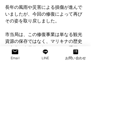
長年の風雨や災害による損傷が進んで
いましたが、今回の修復によって再び
その姿を取り戻しました。
市当局は、この修復事業は単なる観光
資源の保存ではなく、マリキナの歴史
や文化を次世代へ伝えるための重要な
プロジェクトであると説明していま
Email
LINE
お問い合わせ
す。 (
facebook.com
)
フィリピンのものづくり
精神の象徴
近年、フィリピンでも海外製の安価な
製品との競争が激しくなり、マリキナ
の靴産業も多くの課題に直面していま
す。しかし、それでもなお職人たちは