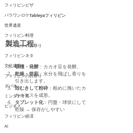
フィリピンビザ
パラワンロケ
Tableyaフィリピン
世界遺産
フィリピン料理
製造工程
フィリピンのお祭り
フィリピンネタ
文化遺産
収穫・発酵
：カカオ豆を発酵。
乾燥・焙煎
：水分を飛ばし香りを
フィリピンのお祭り
引き出します。
ダバオ
殻むきして粉砕
：粗めに挽いたカ
カオマスを成形。
ミンダナオ島
タブレット化
：円盤・球状にして
ビジネス
乾燥 → 保存がしやすい
フィリピン経済
AI