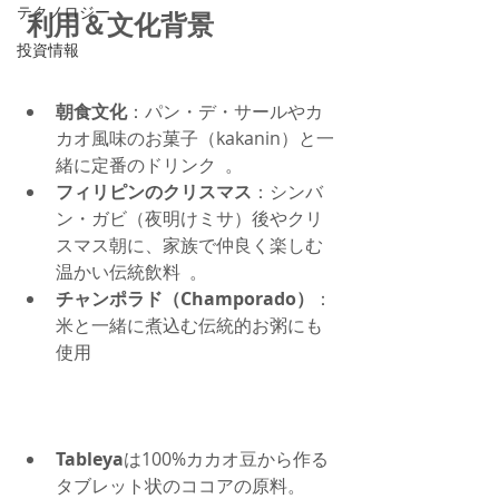
テクノロジー
 利用＆文化背景
投資情報
朝食文化
：パン・デ・サールやカ
カオ風味のお菓子（kakanin）と一
緒に定番のドリンク  。
フィリピンのクリスマス
：シンバ
ン・ガビ（夜明けミサ）後やクリ
スマス朝に、家族で仲良く楽しむ
温かい伝統飲料  。
チャンポラド（Champorado）
：
米と一緒に煮込む伝統的お粥にも
使用
Tableya
は100%カカオ豆から作る
タブレット状のココアの原料。