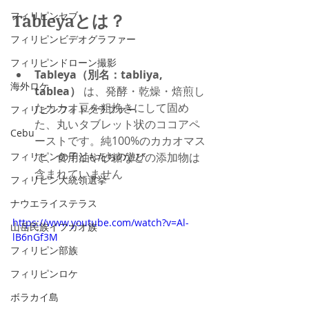
フィリピンセブ
Tableyaとは？
フィリピンビデオグラファー
フィリピンドローン撮影
Tableya（別名：tabliya, 
海外ロケ
tablea）
 は、発酵・乾燥・焙煎し
たカカオ豆を粗挽きにして固め
フィリピンフォトグラファー
た、丸いタブレット状のココアペ
Cebu
ーストです。純100%のカカオマス
フィリピンの子どもたちの遊び
で、食用油や砂糖などの添加物は
含まれていません
フィリピン大統領選挙
ナウエライステラス
https://www.youtube.com/watch?v=Al-
山岳民族イフガオ族
lB6nGf3M
フィリピン部族
フィリピンロケ
ボラカイ島