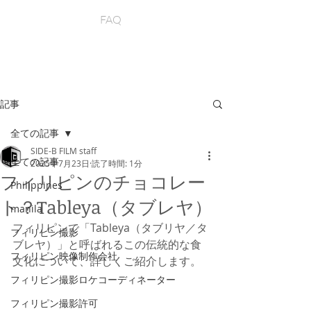
FAQ
記事
全ての記事
SIDE-B FILM staff
全ての記事
2025年7月23日
読了時間: 1分
フィリピンのチョコレー
Philippines
ト？Tableya（タブレヤ）
manila
フィリピンで「Tableya（タブリヤ／タ
フィリピン撮影
ブレヤ）」と呼ばれるこの伝統的な食
フィリピン映像制作会社
文化について、詳しくご紹介します。
フィリピン撮影ロケコーディネーター
フィリピン撮影許可