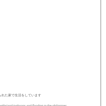
られた家で生活をしています
withstand-typhoons-and-flooding-in-the-philippines