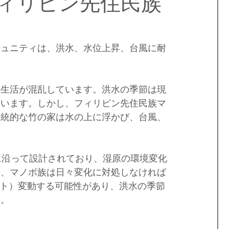
ィリピン先住民族
島
フィリピンビザ
パラワンロケ
世界遺産
ミュニティは、洪水、水位上昇、台風に耐
フィリピンのお祭り
ダバオ
ミンダナオ島
常生活が混乱しています。洪水の季節は現
ています。しかし、フィリピン先住民族マ
伝統的な竹の家は水の上に浮かび、台風、
に沿って設計されており、湿原の環境変化
日、マノボ族は日々変化に対処しなければ
フィート）変動する可能性があり、洪水の季節
す。