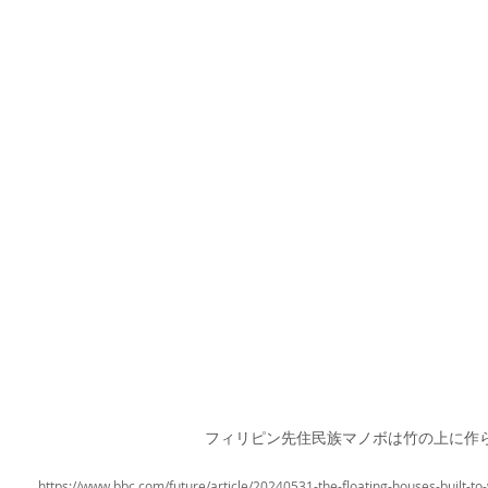
フィリピン先住民族マノボは竹の上に作
https://www.bbc.com/future/article/20240531-the-floating-houses-built-to-