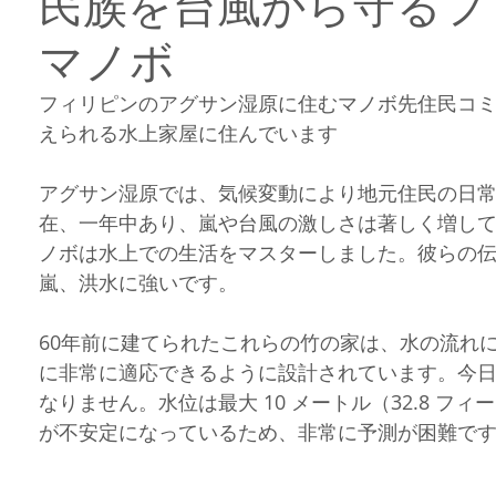
民族を台風から守るフ
岳民族イフガオ族
フィリピン部族
フィリピンロケ
ボラカイ
マノボ
フィリピンのアグサン湿原に住むマノボ先住民コ
ィリピン料理
フィリピンのお祭り
フィリピンネタ
文化遺産
えられる水上家屋に住んでいます
アグサン湿原では、気候変動により地元住民の日
ジネス
在、一年中あり、嵐や台風の激しさは著しく増し
ノボは水上での生活をマスターしました。彼らの
嵐、洪水に強いです。
60年前に建てられたこれらの竹の家は、水の流れ
に非常に適応できるように設計されています。今
なりません。水位は最大 10 メートル（32.8 
が不安定になっているため、非常に予測が困難で