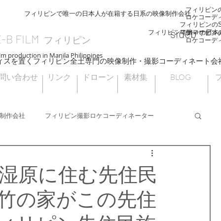
フィリピンのS
フィリピンで唯一の日本人が在籍する日系の映像制作会社
ロケコーデ
フィリピンのSI
sideb
ロケコーディ
フィリピンで唯一の日本
フィリピンのS
E-B FILM
フィリピン
ロケコーデ
lm production in Manila Philippines
ィスを置くフィリピン全土専門の映像制作・撮影コーディネート会
問い合わせ
リンク
ドローン
素材集
BLOG
制作会社
フィリピン撮影ロケコーディネーター
フィリピンドローン撮影
海外ロケ
湿原に住む先住民
竹の家がこの先住
フィリピン大統領選挙
ナウエライステラス