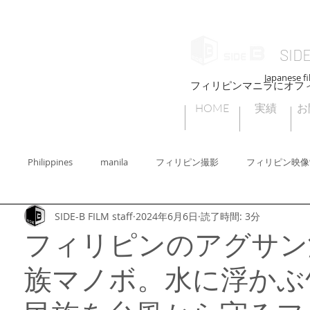
SID
Japanese fi
フィリピンマニラにオフ
HOME
実績
お
Philippines
manila
フィリピン撮影
フィリピン映像
SIDE-B FILM staff
2024年6月6日
読了時間: 3分
ィリピン撮影許可
フィリピンセブ
フィリピンビデオグラファー
フィリピンのアグサン
族マノボ。水に浮かぶ
ィリピンフォトグラファー
Cebu
フィリピンの子どもたちの遊び