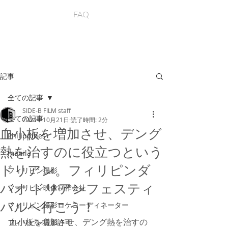
FAQ
記事
全ての記事
SIDE-B FILM staff
全ての記事
2024年10月21日
読了時間: 2分
血小板を増加させ、デング
Philippines
熱を治すのに役立つという
manila
ドリアン。フィリピンダ
フィリピン撮影
バオ ドリアンフェスティ
フィリピン映像制作会社
バルへ行こう！
フィリピン撮影ロケコーディネーター
血小板を増加させ、デング熱を治すの
フィリピン撮影許可