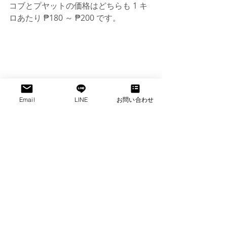
コブとプヤットの価格はどちらも 1 キ
ロあたり ₱180 ～ ₱200 です。
Email
LINE
お問い合わせ
20年以上の経験を持つドリアン販売業
者のエルジョン・ジャモラ氏はインタ
ビューで、初めての客には「プヤッ
ト」品種を勧め、その果肉は「クリー
ミーで濃厚」と言った。 