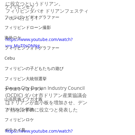
に役立つというドリアン。
フィリピンセブ
フィリピンダバオ ドリアンフェスティ
フィリピンビデオグラファー
バルへ行こう！
フィリピンドローン撮影
海外ロケ
https://www.youtube.com/watch?
v=y_MuT0sONNg
フィリピンフォトグラファー
Cebu
フィリピンの子どもたちの遊び
フィリピン大統領選挙
Davao City Durian Industry Council 
ナウエライステラス
(DCDIC) ダバオ市ドリアン産業協議会
山岳民族イフガオ族
はドリアンが血小板を増加させ、デン
グ熱を治すのに役立つと発表した
フィリピン部族
フィリピンロケ
ボラカイ島
https://www.youtube.com/watch?