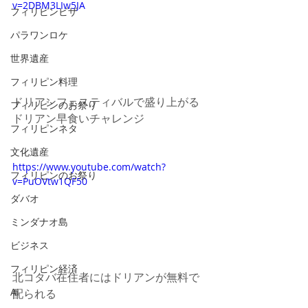
v=2DBM3LIw5JA
フィリピンビザ
パラワンロケ
世界遺産
フィリピン料理
ドリアンフェスティバルで盛り上がる
フィリピンのお祭り
ドリアン早食いチャレンジ
フィリピンネタ
文化遺産
https://www.youtube.com/watch?
フィリピンのお祭り
v=PuOVtw1QF50
ダバオ
ミンダナオ島
ビジネス
フィリピン経済
北コタバ在住者にはドリアンが無料で
AI
配られる