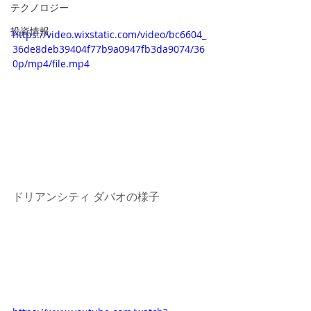
テクノロジー
投資情報
https://video.wixstatic.com/video/bc6604_
36de8deb39404f77b9a0947fb3da9074/36
0p/mp4/file.mp4
ドリアンシティ ダバオの様子