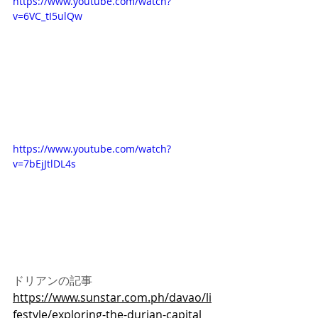
https://www.youtube.com/watch?
v=6VC_tI5ulQw
https://www.youtube.com/watch?
v=7bEjJtlDL4s
ドリアンの記事
https://www.sunstar.com.ph/davao/li
festyle/exploring-the-durian-capital