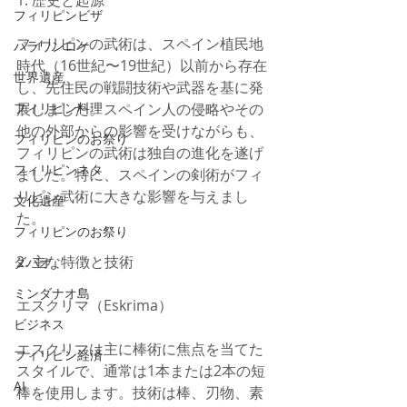
フィリピンビザ
フィリピンの武術は、スペイン植民地
パラワンロケ
時代（16世紀〜19世紀）以前から存在
世界遺産
し、先住民の戦闘技術や武器を基に発
展しました。スペイン人の侵略やその
フィリピン料理
他の外部からの影響を受けながらも、
フィリピンのお祭り
フィリピンの武術は独自の進化を遂げ
フィリピンネタ
ました。特に、スペインの剣術がフィ
リピン武術に大きな影響を与えまし
文化遺産
た。
フィリピンのお祭り
2. 主な特徴と技術
ダバオ
ミンダナオ島
エスクリマ（Eskrima）
ビジネス
エスクリマは主に棒術に焦点を当てた
フィリピン経済
スタイルで、通常は1本または2本の短
AI
棒を使用します。技術は棒、刃物、素