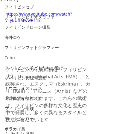
フィリピンセブ
https://www.youtube.com/watch?
フィリピンビデオグラファー
v=yBUhMwwR118
フィリピンドローン撮影
海外ロケ
フィリピンフォトグラファー
Cebu
フィリピンの子どもたちの遊び
フィリピンの伝統武術は「フィリピン
武術（Filipino Martial Arts: FMA）」と
フィリピン大統領選挙
総称され、エスクリマ（Eskrima）、カ
ナウエライステラス
リ（Kali）、アルニス（Arnis）などの
名称で知られています。これらの武術
山岳民族イフガオ族
は、フィリピンの多様な文化と歴史の
フィリピン部族
中で発展し、多くの異なるスタイルと
フィリピンロケ
技法を含んでいます。
ボラカイ島
1. 歴史と起源