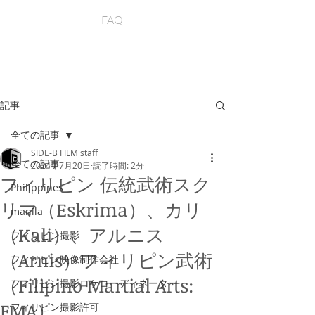
FAQ
記事
全ての記事
SIDE-B FILM staff
全ての記事
2024年7月20日
読了時間: 2分
フィリピン 伝統武術スク
Philippines
リマ（Eskrima）、カリ
manila
（Kali）、アルニス
フィリピン撮影
（Arnis）フィリピン武術
フィリピン映像制作会社
（Filipino Martial Arts:
フィリピン撮影ロケコーディネーター
FMA）
フィリピン撮影許可