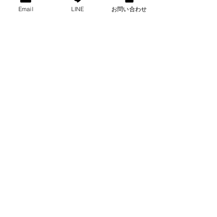
Email
LINE
お問い合わせ
れ、実践されています。特に、セルフ
ディフェンスの一環として、また映画
やエンターテイメント業界においても
注目されています。
フィリピン武術は、その実用的な技術
と豊かな歴史により、武道の愛好者や
専門家にとって魅力的な研究対象とな
っています。
https://www.youtube.com/watch?
v=RMrenowthY0
ttps://
www.youtube.com/watch?