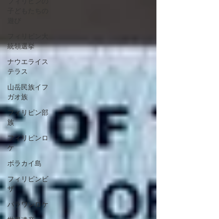
フィリピンの
子どもたちの
遊び
フィリピン大
統領選挙
ナウエライス
テラス
山岳民族イフ
ガオ族
フィリピン部
族
フィリピンロ
ケ
ボラカイ島
フィリピンビ
ザ
パラワンロケ