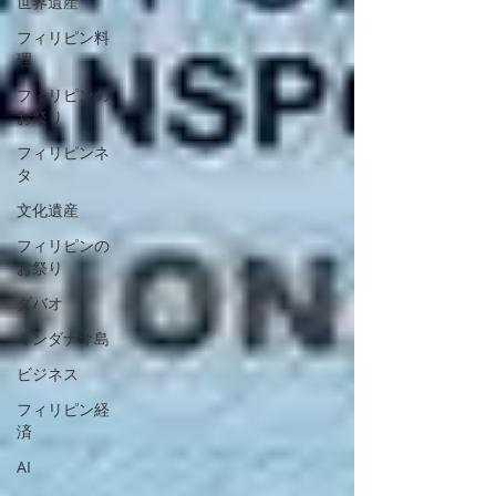
世界遺産
フィリピン料
理
フィリピンの
お祭り
フィリピンネ
タ
文化遺産
フィリピンの
お祭り
ダバオ
ミンダナオ島
ビジネス
フィリピン経
済
AI