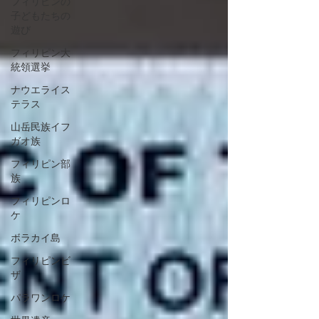
フィリピンの
子どもたちの
遊び
フィリピン大
統領選挙
ナウエライス
テラス
山岳民族イフ
ガオ族
フィリピン部
族
フィリピンロ
ケ
ボラカイ島
フィリピンビ
ザ
パラワンロケ