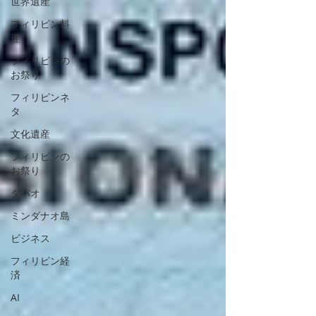
世界遺産
フィリピン料
理
フィリピンの
お祭り
フィリピンネ
タ
文化遺産
フィリピンの
お祭り
ダバオ
ミンダナオ島
ビジネス
フィリピン経
済
AI