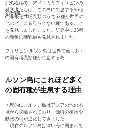
究の過程で、アメリカとフィリピンの
テクノロジー
科学者たちは、この島に生息する56種
投資情報
の非飛翔性哺乳類のうち52種が世界の
他のどこにも見られない種であること
を発見しました。また、研究中に28種
の新種の哺乳類も発見されました。 
フィリピン ルソン島は世界で最も多く
の固有哺乳類種が生息する島
ルソン島にこれほど多く
の固有種が生息する理由 
地理的に、ルソン島はアジアの他の地
域から隔離されており、独特の植物や
動物の種が進化してきました。 
「現在のルソン島は深い海に囲まれて