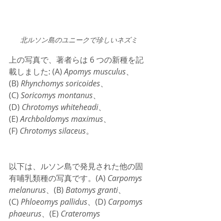
北ルソン島のユニークで珍しいネズミ
上の写真で、著者らは 6 つの新種を記
載しました: (A) 
Apomys musculus
、
(B) 
Rhynchomys soricoides
、
(C) 
Soricomys montanus
、
(D) 
Chrotomys whiteheadi
、
(E) 
Archboldomys maximus
、
(F) 
Chrotomys silaceus
。 
以下は、ルソン島で発見された他の固
有哺乳類種の写真です。(A) 
Carpomys 
melanurus
、(B) 
Batomys granti
、
(C) 
Phloeomys pallidus
、(D) 
Carpomys 
phaeurus
、(E) 
Crateromys 