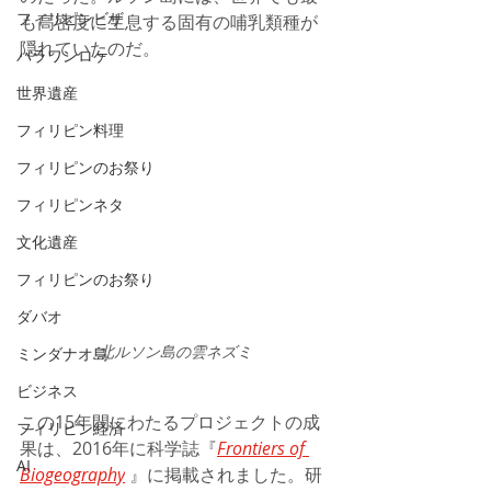
フィリピンビザ
も高密度に生息する固有の哺乳類種が
隠れていたのだ。 
パラワンロケ
世界遺産
フィリピン料理
フィリピンのお祭り
フィリピンネタ
文化遺産
フィリピンのお祭り
ダバオ
北ルソン島の雲ネズミ
ミンダナオ島
ビジネス
この15年間にわたるプロジェクトの成
フィリピン経済
果は、2016年に科学誌『
Frontiers of 
AI
Biogeography
 』に掲載されました。研