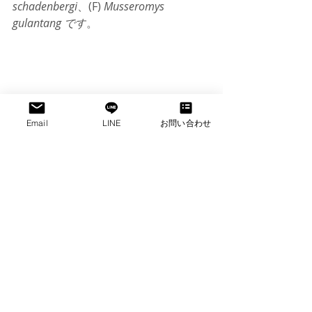
schadenbergi
、(F) 
Musseromys 
gulantang です
。
Email
LINE
お問い合わせ
研究論文の著者の一人であるエリッ
ク・リカート氏によると、一部の種は
非常にユニークで、たった一つの山で
しか見つからず、他のどこにも見られ
ないという。 
「ヨーロッパ大陸のどの国よりも、一
つの山にこれほど多くの固有種が生息