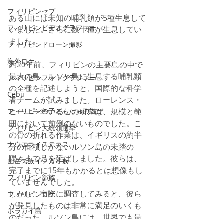
フィリピンセブ
ある山には未知の哺乳類が5種生息して
フィリピンビデオグラファー
いました。さらに数十種が生息してい
ました。
フィリピンドローン撮影
海外ロケ
約20年前、フィリピンの主要島の中で
最大の島、ルソン島に生息する哺乳類
フィリピンフォトグラファー
の全種を記述しようと、国際的な科学
Cebu
者チームが試みました。ローレンス・
フィリピンの子どもたちの遊び
ヒーニー率いるこの研究は、規模と範
囲において前例のないものでした。こ
フィリピン大統領選挙
の骨の折れる作業は、イギリスの約半
ナウエライステラス
分の面積しかないルソン島の未踏の
隅々まで足を延ばしました。彼らは、
山岳民族イフガオ族
完了までに15年もかかるとは想像もし
フィリピン部族
ていませんでした。 
しかし、実際に調査してみると、彼ら
フィリピンロケ
が発見したものは非常に満足のいくも
ボラカイ島
のだった。ルソン島には、世界でも最