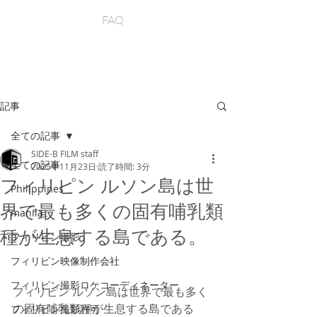
FAQ
記事
全ての記事
SIDE-B FILM staff
全ての記事
2025年11月23日
読了時間: 3分
フィリピン ルソン島は世
Philippines
界で最も多くの固有哺乳類
manila
種が生息する島である。
フィリピン撮影
フィリピン映像制作会社
フィリピン撮影ロケコーディネーター
フィリピン ルソン島は世界で最も多く
の固有哺乳類種が生息する島である
フィリピン撮影許可