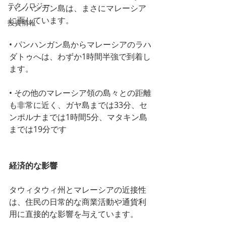
テクノロジー
パンハンガン島は、まさにマレーシア
に面しています。
投資情報
• パンハンガン島からマレーシアのラハ
ダトゥへは、わずか1時間半強で到着し
ます。
• その他のマレーシア領の島々との距離
も非常に近く、ガヤ島までは33分、セ
ンポルナまでは1時間5分、マタキン島
までは19分です
経済的な影響
タウィタウィ州とマレーシアの近接性
は、住民の日常的な商業活動や通貨利
用に直接的な影響を与えています。