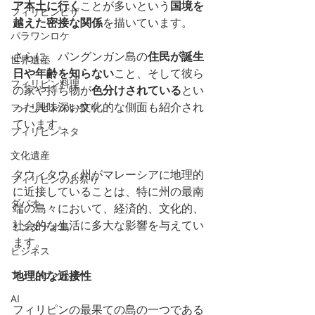
ア本土に行く
ことが多いという
国境を
フィリピンビザ
越えた密接な関係
を描いています。
パラワンロケ
さらに、パングンガン島の
住民が誕生
世界遺産
日や年齢を知らない
こと、そして彼ら
フィリピン料理
の家や持ち物が
色分けされている
とい
った興味深い文化的な側面も紹介され
フィリピンのお祭り
ています。
フィリピンネタ
文化遺産
タウィタウィ州がマレーシアに地理的
フィリピンのお祭り
に近接していることは、特に州の最南
ダバオ
端の島々において、経済的、文化的、
社会的な生活に多大な影響を与えてい
ミンダナオ島
ます。
ビジネス
フィリピン経済
地理的な近接性
AI
フィリピンの最果ての島の一つである