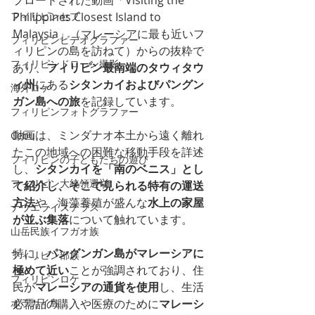
プロードされた動画「Visiting the 
フィリピンセブ
Philippines Closest Island to 
Malaysia」（マレーシアに最も近いフ
フィリピンビデオグラファー
ィリピンの島を訪ねて）からの抜粋で
フィリピンドローン撮影
あり、
フィリピン最南端のタウィタウ
ィ州
にある
シタンカイおよびパングン
海外ロケ
ガン島への旅
を記録しています。
フィリピンフォトグラファー
動画は、ミンダナオ本土から遠く離れ
Cebu
たこの地域への困難な移動手段を詳述
フィリピンの子どもたちの遊び
し、
シタンカイを「南のベニス」とし
フィリピン大統領選挙
て紹介し、そこで見られる特有の運送
方法
や、海藻養殖が盛んな
水上の家屋
ナウエライステラス
が並ぶ集落
について触れています。
山岳民族イフガオ族
特に、
パングンガン島がマレーシアに
フィリピン部族
極めて近い
ことが強調されており、住
フィリピンロケ
民が
マレーシアの通貨を使用
し、生活
ボラカイ島
必需品の購入や医療のために
マレーシ