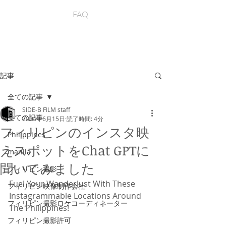
FAQ
記事
全ての記事
SIDE-B FILM staff
全ての記事
2024年6月15日
読了時間: 4分
フィリピンのインスタ映
Philippines
えスポットをChat GPTに
manila
聞いてみました
フィリピン撮影
Fuel Your Wanderlust With These 
フィリピン映像制作会社
Instagrammable Locations Around 
フィリピン撮影ロケコーディネーター
The Philippines!
フィリピン撮影許可