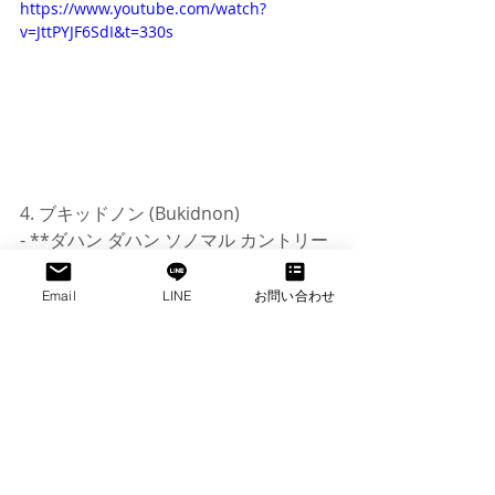
https://www.youtube.com/watch?
v=JttPYJF6SdI&t=330s
4. ブキッドノン (Bukidnon)
- **ダハン ダハン ソノマル カントリー
クラブ (Dahilayan Adventure Park)**: 
ジップラインやスカイバイクなど、
Email
LINE
お問い合わせ
様々なアドベンチャーアクティビティ
が楽しめる場所。
5. サンボアンガ (Zamboanga)
- **ピンクビーチ (Pink Beach)**: グレ
ート サンタクルス島 (Great Santa 