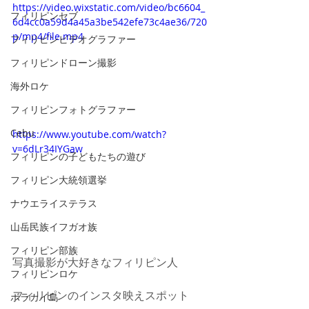
https://video.wixstatic.com/video/bc6604_
フィリピンセブ
6d4cc0a59d4a45a3be542efe73c4ae36/720
p/mp4/file.mp4
フィリピンビデオグラファー
フィリピンドローン撮影
海外ロケ
フィリピンフォトグラファー
Cebu
https://www.youtube.com/watch?
v=6dLr34IYGaw
フィリピンの子どもたちの遊び
フィリピン大統領選挙
ナウエライステラス
山岳民族イフガオ族
フィリピン部族
写真撮影が大好きなフィリピン人
フィリピンロケ
フィリピンのインスタ映えスポット
ボラカイ島