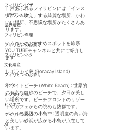
フィリピンビザ
自然あふれるフィリピンには「インス
タグラム映え」する綺麗な場所、かわ
パラワンロケ
いい場所、不思議な場所がたくさんあ
世界遺産
ります。
フィリピン料理
いくつかのおすすめスポットを旅系
フィリピンのお祭り
YOU TUBEチャンネルと共にご紹介し
フィリピンネタ
ます
文化遺産
1. ボラカイ島 (Boracay Island)
フィリピンのお祭り
ダバオ
ホワイトビーチ (White Beach) : 世界的
に有名な白砂のビーチで、夕日が美し
ミンダナオ島
い場所です。ビーチフロントのリゾー
ビジネス
トやカフェからの眺めも抜群です。
パナイ島周辺の小島**: 透明度の高い海
フィリピン経済
と美しい砂浜が広がる小島が点在して
AI
います。