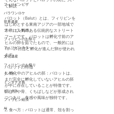
フィリピンビザ
て解説
パラワンロケ
バロット（Balut）とは、フィリピンを
世界遺産
はじめとする東南アジアの一部地域で
非常に人気のある伝統的なストリート
フィリピン料理
フードです。バロットは孵化寸前のア
フィリピンのお祭り
ヒルの卵を茹でたもので、一般的には
フィリピンネタ
16～21日ほど孵化が進んだ卵が使われ
ます。
文化遺産
フィリピンのお祭り
バロットの特徴
1. 孵化中のアヒルの胚：バロットは、
ダバオ
まだ完全に孵化していないアヒルの胚
ミンダナオ島
が中に存在していることが特徴です。
ビジネス
胚は羽や骨、くちばしなどが形成され
つつあり、食感や風味が独特です。
フィリピン経済
AI
2. 食べ方：バロットは通常、殻を割っ