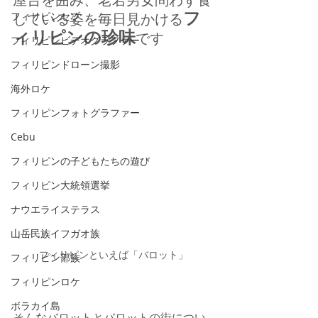
フ
フィリピンセブ
している姿を毎日見かける
ィリピンの珍味
です
フィリピンビデオグラファー
フィリピンドローン撮影
海外ロケ
フィリピンフォトグラファー
Cebu
フィリピンの子どもたちの遊び
フィリピン大統領選挙
ナウエライステラス
山岳民族イフガオ族
フィリピンといえば「バロット」
フィリピン部族
フィリピンロケ
ボラカイ島
そんなバロットとバロットの街につい