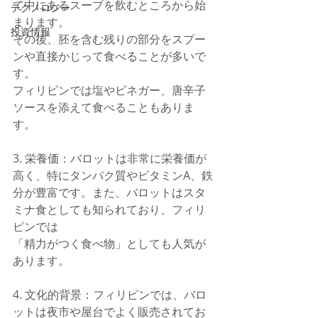
て中にあるスープを飲むところから始
テクノロジー
まります。
投資情報
その後、胚を含む残りの部分をスプー
ンや直接かじって食べることが多いで
す。
フィリピンでは塩やビネガー、唐辛子
ソースを添えて食べることもありま
す。
3. 栄養価：バロットは非常に栄養価が
高く、特にタンパク質やビタミンA、鉄
分が豊富です。また、バロットはスタ
ミナ食としても知られており、フィリ
ピンでは
「精力がつく食べ物」としても人気が
あります。
4. 文化的背景：フィリピンでは、バロ
ットは夜市や屋台でよく販売されてお