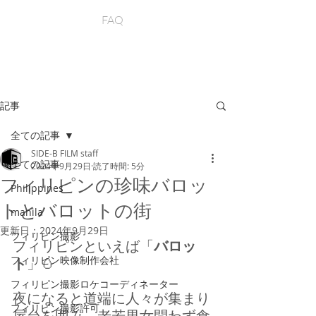
FAQ
記事
全ての記事
SIDE-B FILM staff
全ての記事
2024年9月29日
読了時間: 5分
フィリピンの珍味バロッ
Philippines
トとバロットの街
manila
更新日：
2024年9月29日
フィリピン撮影
フィリピンといえば「
バロッ
フィリピン映像制作会社
ト
」🥚
フィリピン撮影ロケコーディネーター
夜になると道端に人々が集まり
フィリピン撮影許可
屋台を囲み、老若男女問わず食