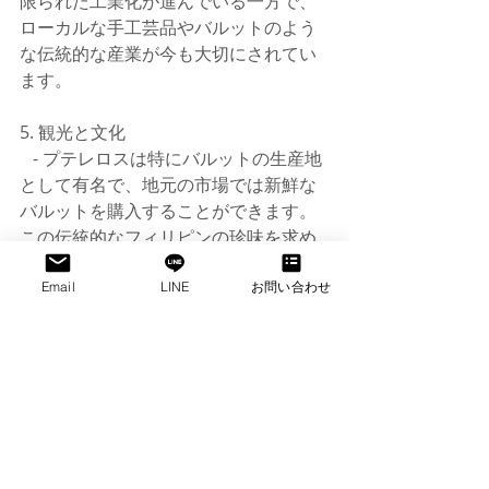
限られた工業化が進んでいる一方で、
ローカルな手工芸品やバルットのよう
な伝統的な産業が今も大切にされてい
ます。
5. 観光と文化
   - プテレロスは特にバルットの生産地
として有名で、地元の市場では新鮮な
バルットを購入することができます。
この伝統的なフィリピンの珍味を求め
て訪れる観光客も多いです。
   - また、毎年1月にはプテレロス祭り
Email
LINE
お問い合わせ
（Pateros Town Fiesta）が開催され、
パレードや伝統的なダンス、宗教行事
が行われます。この祭りは、町全体が
一丸となって地域の歴史と文化を祝う
イベントです。
6. 交通とアクセス