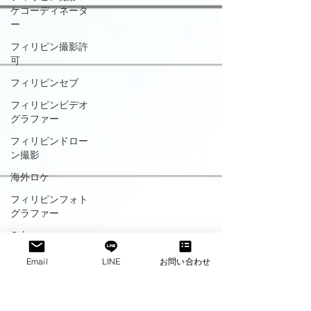
ケコーディネータ
ー
フィリピン撮影許
可
フィリピンセブ
フィリピンビデオ
グラファー
フィリピンドロー
ン撮影
海外ロケ
フィリピンフォト
グラファー
Cebu
フィリピンの子ど
Email
LINE
お問い合わせ
もたちの遊び
フィリピン大統領
選挙