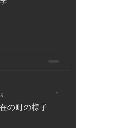
季
1分
在の町の様子