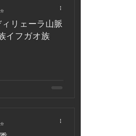
1分
ディリェーラ山脈
族イフガオ族
1分