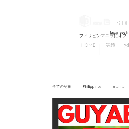
SID
Japanese fi
フィリピンマニラにオフ
HOME
実績
お
全ての記事
Philippines
manila
フィリピン撮影許可
フィリピン