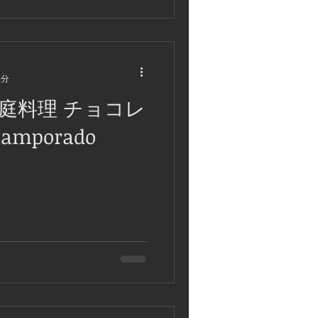
2分
庭料理 チョコレ
mporado