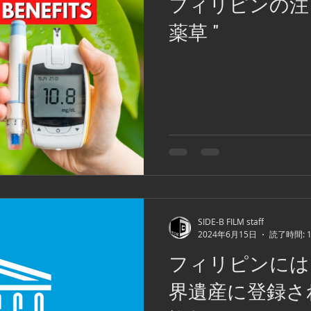
フィリピンの注
bu
フィリピンの子どもたちの遊び
フィリピン大統領選挙
薬草 "
部族
フィリピンロケ
ボラカイ島
フィリピンビザ
パ
祭り
フィリピンネタ
文化遺産
フィリピンのお祭り
SIDE-B FILM staff
2024年6月15日
読了時間: 
フィリピンには
界遺産に登録さ