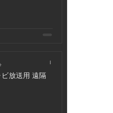
分
レビ放送用 遠隔