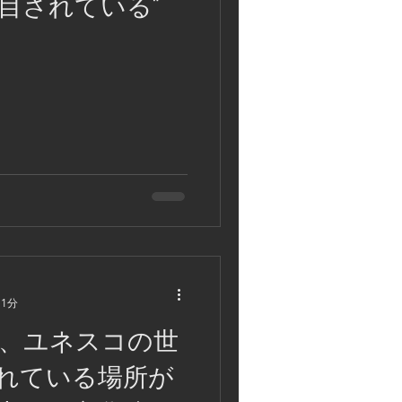
目されている"
ナウエライステラス
ラワンロケ
世界遺産
ダバオ
ミンダナオ島
11分
、ユネスコの世
れている場所が