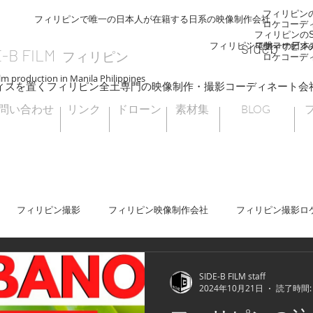
フィリピンのS
フィリピンで唯一の日本人が在籍する日系の映像制作会社
ロケコーデ
フィリピンのSI
sideb
ロケコーディ
フィリピンで唯一の日本
フィリピンのS
E-B FILM
フィリピン
ロケコーデ
lm production in Manila Philippines
ィスを置くフィリピン全土専門の映像制作・撮影コーディネート会
問い合わせ
リンク
ドローン
素材集
BLOG
フィリピン撮影
フィリピン映像制作会社
フィリピン撮影ロ
セブ
フィリピンビデオグラファー
フィリピンドローン撮影
SIDE-B FILM staff
2024年10月21日
読了時間: