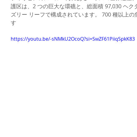
護区は、2 つの巨大な環礁と、総面積 97,030 
岳民族イフガオ族
フィリピン部族
フィリピンロケ
ボラカイ
ズリー リーフで構成されています。 700 種以上の
す
ィリピン料理
フィリピンのお祭り
フィリピンネタ
文化遺産
https://youtu.be/-sNMkU2OcoQ?si=SwZF61PiiqSpkK83
ジネス