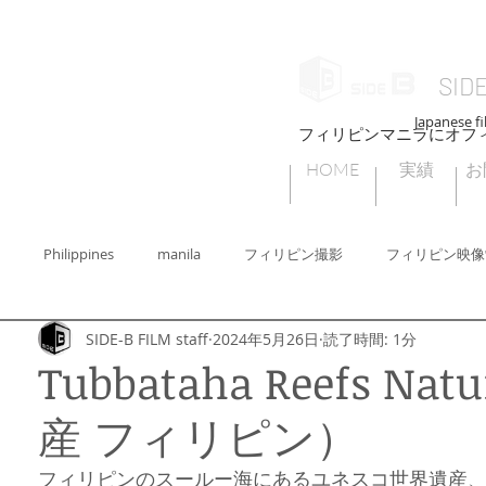
SID
Japanese fi
フィリピンマニラにオフ
HOME
実績
お
Philippines
manila
フィリピン撮影
フィリピン映像
SIDE-B FILM staff
2024年5月26日
読了時間: 1分
ィリピン撮影許可
フィリピンセブ
フィリピンビデオグラファー
Tubbataha Reefs Na
産 フィリピン）
ィリピンフォトグラファー
Cebu
フィリピンの子どもたちの遊び
フィリピンのスールー海にあるユネスコ世界遺産