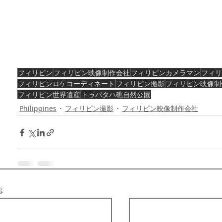
フィリピン
フィリピン映像制作会社
フィリピンカメラマン
フィリ
フィリピンロケコーディネート
フィリピン撮影
フィリピン映像制
フィリピン世界遺産
トゥバタハ礁自然公園
Philippines
フィリピン撮影
フィリピン映像制作会社
事