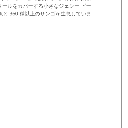
ヘクタールをカバーする小さなジェシー ビー
島
フィリピンビザ
パラワンロケ
世界遺産
魚と 360 種以上のサンゴが生息していま
フィリピンのお祭り
ダバオ
ミンダナオ島