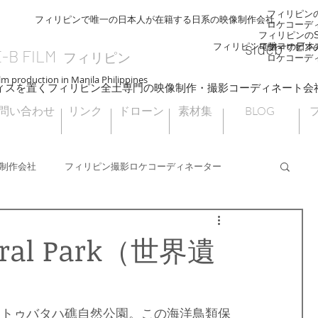
フィリピンのS
フィリピンで唯一の日本人が在籍する日系の映像制作会社
ロケコーデ
フィリピンのSI
sideb
ロケコーディ
フィリピンで唯一の日本
フィリピンのS
E-B FILM
フィリピン
ロケコーデ
lm production in Manila Philippines
ィスを置くフィリピン全土専門の映像制作・撮影コーディネート会
問い合わせ
リンク
ドローン
素材集
BLOG
制作会社
フィリピン撮影ロケコーディネーター
フィリピンドローン撮影
海外ロケ
tural Park（世界遺
フィリピン大統領選挙
ナウエライステラス
、トゥバタハ礁自然公園。この海洋鳥類保