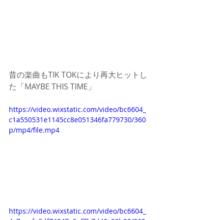
昔の楽曲もTIK TOKにより再大ヒットし
た「MAYBE THIS TIME」
https://video.wixstatic.com/video/bc6604_
c1a550531e1145cc8e051346fa779730/360
p/mp4/file.mp4
https://video.wixstatic.com/video/bc6604_