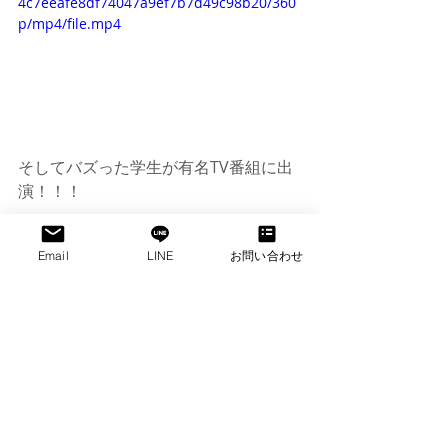
4c7eeafe8df74047a9ef7b7d49c98b20/360
p/mp4/file.mp4
そしてバズった学生が有名TV番組に出
演！！！
https://www.youtube.com/watch?
Email
LINE
お問い合わせ
v=b1oICinBmI4
現在も大人気のTIK TOKチャレンジ。こ