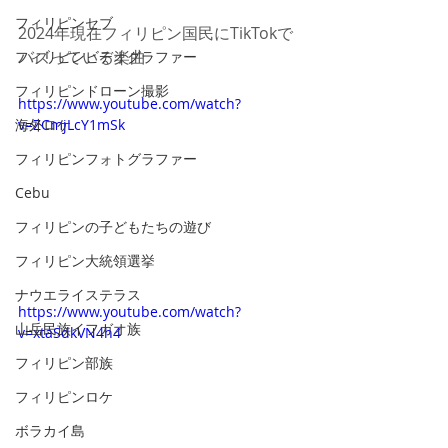
フィリピンセブ
2024年現在フィリピン国民にTikTokで
バズっている楽曲
フィリピンビデオグラファー
フィリピンドローン撮影
https://www.youtube.com/watch?
海外ロケ
v=ZCmjLcY1mSk
フィリピンフォトグラファー
Cebu
フィリピンの子どもたちの遊び
フィリピン大統領選挙
ナウエライステラス
https://www.youtube.com/watch?
山岳民族イフガオ族
v=xtaSdkVN4h4
フィリピン部族
フィリピンロケ
ボラカイ島