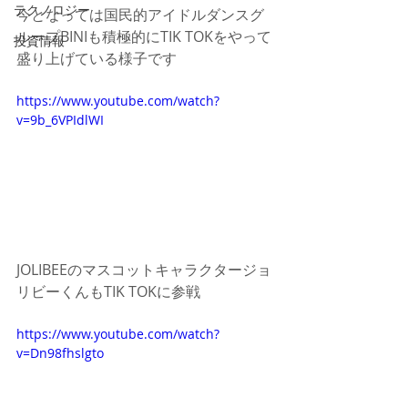
テクノロジー
今となっては国民的アイドルダンスグ
ループBINIも積極的にTIK TOKをやって
投資情報
盛り上げている様子です
https://www.youtube.com/watch?
v=9b_6VPIdlWI
JOLIBEEのマスコットキャラクタージョ
リビーくんもTIK TOKに参戦
https://www.youtube.com/watch?
v=Dn98fhslgto