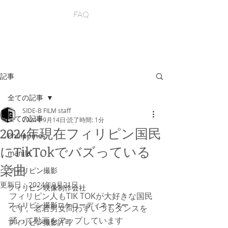
FAQ
記事
全ての記事
SIDE-B FILM staff
全ての記事
2024年9月14日
読了時間: 1分
2024年現在フィリピン国民
Philippines
にTikTokでバズっている
manila
楽曲
フィリピン撮影
更新日：
2024年9月21日
フィリピン映像制作会社
フィリピン人もTIK TOKが大好きな国民
フィリピン撮影ロケコーディネーター
です。老若男女問わずいつもダンスを
踊って動画をアップしています
フィリピン撮影許可