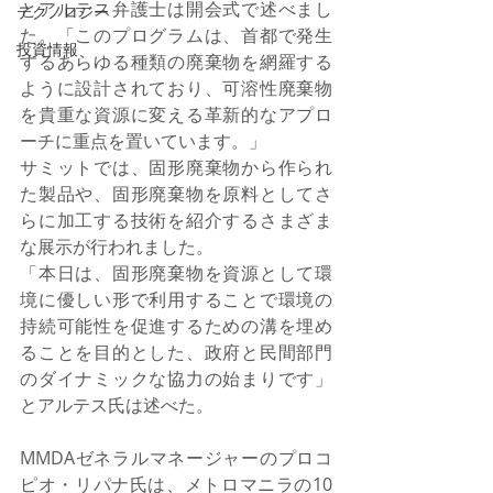
とアルテス弁護士は開会式で述べまし
テクノロジー
た。「このプログラムは、首都で発生
投資情報
するあらゆる種類の廃棄物を網羅する
ように設計されており、可溶性廃棄物
を貴重な資源に変える革新的なアプロ
ーチに重点を置いています。」
サミットでは、固形廃棄物から作られ
た製品や、固形廃棄物を原料としてさ
らに加工する技術を紹介するさまざま
な展示が行われました。
「本日は、固形廃棄物を資源として環
境に優しい形で利用することで環境の
持続可能性を促進するための溝を埋め
ることを目的とした、政府と民間部門
のダイナミックな協力の始まりです」
とアルテス氏は述べた。
MMDAゼネラルマネージャーのプロコ
ピオ・リパナ氏は、メトロマニラの10