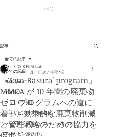
FAQ
記事
全ての記事
SIDE-B FILM staff
全ての記事
2024年11月11日
読了時間: 5分
「Zero-Basura' program」
Philippines
MMDA が 10 年間の廃棄物
manila
ゼロ プログラムへの道に
フィリピン撮影
着手、効果的な廃棄物削減
フィリピン映像制作会社
と管理戦略のための協力を
フィリピン撮影ロケコーディネーター
促進
フィリピン撮影許可