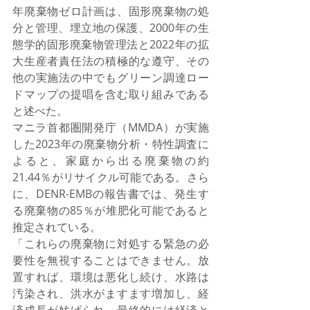
年廃棄物ゼロ計画は、固形廃棄物の処
分と管理、埋立地の保護、2000年の生
態学的固形廃棄物管理法と2022年の拡
大生産者責任法の積極的な遵守、その
他の実施法の中でもグリーン調達ロー
ドマップの提唱を含む取り組みである
と述べた。
マニラ首都圏開発庁（MMDA）が実施
した2023年の廃棄物分析・特性調査に
よると、家庭から出る廃棄物の約
21.44％がリサイクル可能である。さら
に、DENR-EMBの報告書では、発生す
る廃棄物の85％が堆肥化可能であると
推定されている。
「これらの廃棄物に対処する緊急の必
要性を無視することはできません。放
置すれば、環境は悪化し続け、水路は
汚染され、洪水がますます増加し、経
済成長が妨げられ、最終的には経済と