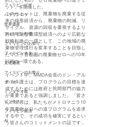
フィリピンビザ
ット」を開催した。
このサミットは、廃棄物を廃棄する従
パラワンロケ
来の線形経済から、廃棄物の削減、リ
世界遺産
サイクル、資源の回収を重視するより
持続可能な循環型経済へのより広範な
フィリピン料理
戦略転換の一環として、この地域の廃
フィリピンのお祭り
棄物管理慣行を変革することを目指し
フィリピンネタ
たマニラ首都圏の廃棄物ゼロへの10年
計画の一環である。
文化遺産
フィリピンのお祭り
イベント中、MMDA会長のドン・アル
テス弁護士は、プログラムの目標を達
ダバオ
成するためには政府と民間部門の協力
ミンダナオ島
が重要であると強調しました。「皆さ
ビジネス
んの出席は、私たちがメトロマニラ10
年廃棄物ゼロへの道プログラムを追求
フィリピン経済
する中で、その成功を確実にするとい
AI
う皆さんのコミットメントの証です」