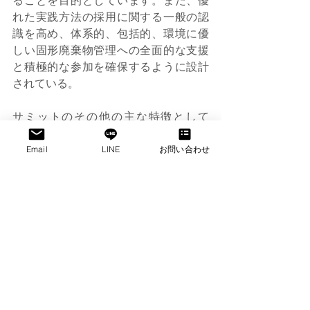
れた実践方法の採用に関する一般の認
識を高め、体系的、包括的、環境に優
しい固形廃棄物管理への全面的な支援
と積極的な参加を確保するように設計
されている。
サミットのその他の主な特徴として
は、さまざまなセクターの評判の高い
リソース スピーカーが主導するフォー
Email
LINE
お問い合わせ
ラムや、コミュニティからメトロ全体
のアプローチまでさまざまな提唱者が
パネル ディスカッションやセッション
を主導するフォーラム、適切な分別に
ついてさらに詳しく知るためのインタ
ラクティブなデザインのネットワーク 
マッピング、持続可能性に向けたメト
ロ マニラのさまざまなリサイクル業者
への現在マッピングされている廃棄物