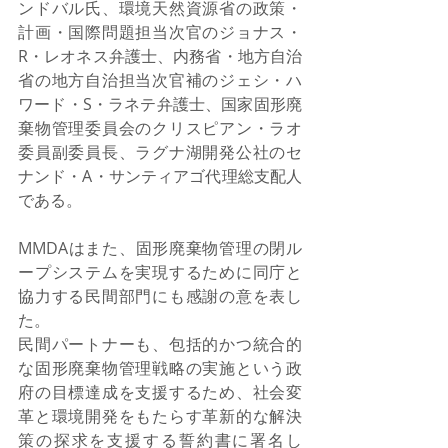
ンドバル氏、環境天然資源省の政策・
計画・国際問題担当次官のジョナス・
R・レオネス弁護士、内務省・地方自治
省の地方自治担当次官補のジェシ・ハ
ワード・S・ラネテ弁護士、国家固形廃
棄物管理委員会のクリスピアン・ラオ
委員副委員長、ラグナ湖開発公社のセ
ナンド・A・サンティアゴ代理総支配人
である。
MMDAはまた、固形廃棄物管理の閉ル
ープシステムを実現するために同庁と
協力する民間部門にも感謝の意を表し
た。
民間パートナーも、包括的かつ統合的
な固形廃棄物管理戦略の実施という政
府の目標達成を支援するため、社会変
革と環境開発をもたらす革新的な解決
策の探求を支援する誓約書に署名し