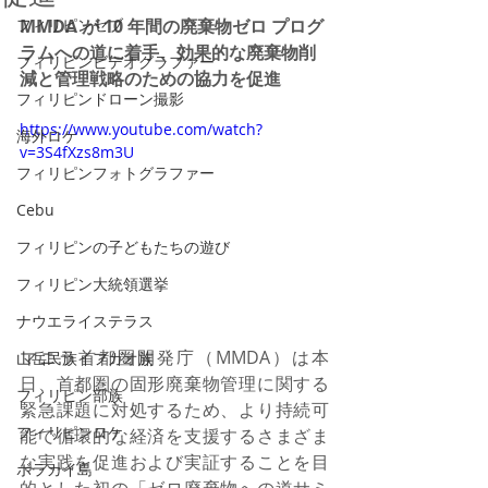
フィリピンセブ
MMDA が 10 年間の廃棄物ゼロ プログ
ラムへの道に着手、効果的な廃棄物削
フィリピンビデオグラファー
減と管理戦略のための協力を促進
フィリピンドローン撮影
https://www.youtube.com/watch?
海外ロケ
v=3S4fXzs8m3U
フィリピンフォトグラファー
Cebu
フィリピンの子どもたちの遊び
フィリピン大統領選挙
ナウエライステラス
マニラ首都圏開発庁（MMDA）は本
山岳民族イフガオ族
日、首都圏の固形廃棄物管理に関する
フィリピン部族
緊急課題に対処するため、より持続可
フィリピンロケ
能で循環的な経済を支援するさまざま
な実践を促進および実証することを目
ボラカイ島
的とした初の「ゼロ廃棄物への道サミ