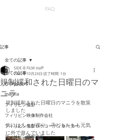
FAQ
記事
全ての記事
SIDE-B FILM staff
全ての記事
2021年10月24日
読了時間: 1分
規制緩和された日曜日のマ
Philippines
ニラ
manila
規制緩和された日曜日のマニラを散策
フィリピン撮影
しました
フィリピン映像制作会社
街には人々が戻り、子どもたちも元気
フィリピン撮影ロケコーディネーター
に外で遊んでいました
フィリピン撮影許可