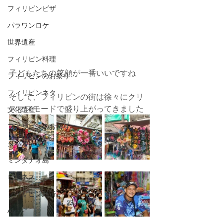
フィリピンビザ
パラワンロケ
世界遺産
フィリピン料理
子どもたちの笑顔が一番いいですね
フィリピンのお祭り
フィリピンネタ
そして、フィリピンの街は徐々にクリ
スマスモードで盛り上がってきました
文化遺産
フィリピンのお祭り
ダバオ
ミンダナオ島
ビジネス
フィリピン経済
AI