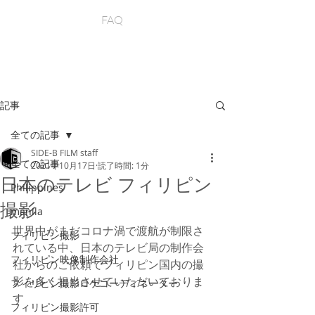
FAQ
記事
全ての記事
SIDE-B FILM staff
全ての記事
2021年10月17日
読了時間: 1分
日本のテレビ フィリピン
Philippines
撮影
manila
世界中がまだコロナ渦で渡航が制限さ
フィリピン撮影
れている中、日本のテレビ局の制作会
フィリピン映像制作会社
社からのご依頼でフィリピン国内の撮
影を多く担当させていただいておりま
フィリピン撮影ロケコーディネーター
す
フィリピン撮影許可