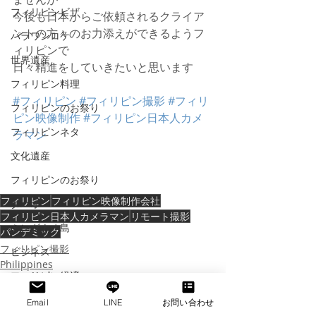
フィリピンビザ
今後も日本からご依頼されるクライア
ントの方々のお力添えができるようフ
パラワンロケ
ィリピンで
世界遺産
日々精進をしていきたいと思います
フィリピン料理
#フィリピン
#フィリピン撮影
#フィリ
フィリピンのお祭り
ピン映像制作
#フィリピン日本人カメ
フィリピンネタ
ラマン
文化遺産
フィリピンのお祭り
フィリピン
フィリピン映像制作会社
ダバオ
フィリピン日本人カメラマン
リモート撮影
ミンダナオ島
パンデミック
フィリピン撮影
ビジネス
Philippines
フィリピン経済
フィリピン映像制作会社
AI
Email
LINE
お問い合わせ