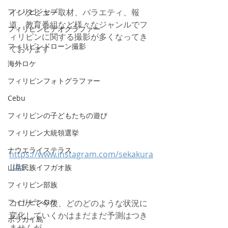
フィリピンセブ
インタビュー取材、バラエティ、報
道、教育番組など様々なジャンルでフ
フィリピンビデオグラファー
ィリピンに関する撮影が多くなってき
フィリピンドローン撮影
ております
海外ロケ
フィリピンフォトグラファー
Cebu
フィリピンの子どもたちの遊び
フィリピン大統領選挙
ナウエライステラス
https://www.instagram.com/sekakura
_tbs
山岳民族イフガオ族
フィリピン部族
フィリピンロケ
コロナで今後、どのどのような状況に
変化していくかはまだまだ予測はつき
ボラカイ島
ませんが