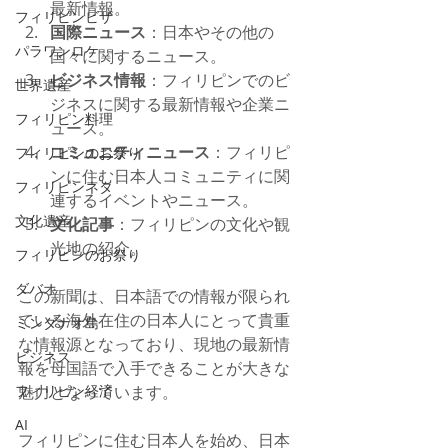
最新情報。
フィリピンビザ
国際ニュース
：日本やその他の
パラワンロケ
国々に関するニュース。
ビジネス情報
：フィリピンでのビ
世界遺産
ジネスに関する最新情報や企業ニ
フィリピン料理
ュース。
コミュニティニュース
：フィリピ
フィリピンのお祭り
ンに住む日本人コミュニティに関
フィリピンネタ
連するイベントやニュース。
文化遺産
文化記事
：フィリピンの文化や観
光地の紹介。
フィリピンのお祭り
ダバオ
この新聞は、日本語での情報が限られ
ている海外在住の日本人にとって貴重
ミンダナオ島
な情報源となっており、現地の最新情
ビジネス
報を母国語で入手できることが大きな
フィリピン経済
魅力となっています。
AI
フィリピンに住む日本人を始め、日本