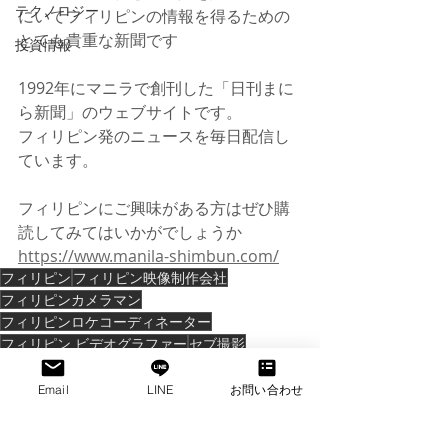
テクノロジー
にいてフィリピンの情報を得るための
とても貴重な新聞です
投資情報
1992年にマニラで創刊した「日刊まに
ら新聞」のウェブサイトです。
フィリピン発のニュースを毎日配信し
ています。
フィリピンにご興味がある方はぜひ購
読してみてはいかがでしょうか
https://www.manila-shimbun.com/
フィリピン
フィリピン映像制作会社
フィリピンカメラマン
フィリピンロケコーディネーター
フィリピン ビデオグラファー
セブ撮影
フィリピンロケコーディネート
フィリピン撮影
フィリピン日本人カメラマン
Email
LINE
お問い合わせ
フィリピンフォトグラファー
フィリピン写真
リモート撮影
映像制作会社