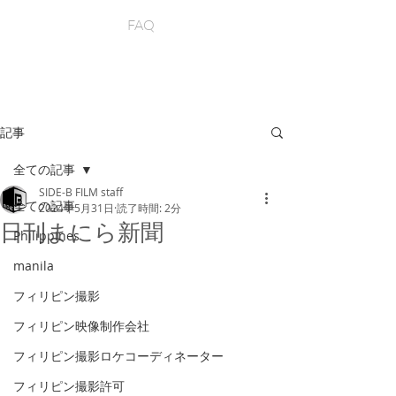
FAQ
記事
全ての記事
SIDE-B FILM staff
全ての記事
2024年5月31日
読了時間: 2分
日刊まにら新聞
Philippines
manila
フィリピン撮影
フィリピン映像制作会社
フィリピン撮影ロケコーディネーター
フィリピン撮影許可