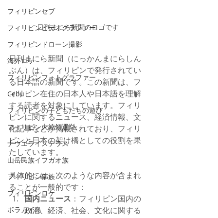
フィリピンセブ
日刊まにら新聞のロゴです
フィリピンビデオグラファー
フィリピンドローン撮影
日刊まにら新聞（にっかんまにらしん
海外ロケ
ぶん）は、フィリピンで発行されてい
フィリピンフォトグラファー
る日本語の新聞です。この新聞は、フ
ィリピン在住の日本人や日本語を理解
Cebu
する読者を対象にしています。フィリ
フィリピンの子どもたちの遊び
ピンに関するニュース、経済情報、文
フィリピン大統領選挙
化記事などが掲載されており、フィリ
ピンと日本の架け橋としての役割を果
ナウエライステラス
たしています。
山岳民族イフガオ族
具体的には、次のような内容が含まれ
フィリピン部族
ることが一般的です：
フィリピンロケ
国内ニュース
：フィリピン国内の
ボラカイ島
政治、経済、社会、文化に関する