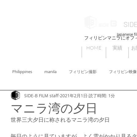
SID
Japanese fi
フィリピンマニラにオフ
HOME
実績
お
Philippines
manila
フィリピン撮影
フィリピン映像
SIDE-B FILM staff
2021年2月1日
読了時間: 1分
ィリピン撮影許可
フィリピンセブ
フィリピンビデオグラファー
マニラ湾の夕日
世界三大夕日に称されるマニラ湾の夕日
ィリピンフォトグラファー
Cebu
フィリピンの子どもたちの遊び
毎日のように見ていますが、よく雲がかかり見る