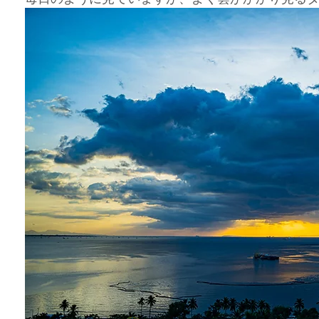
岳民族イフガオ族
フィリピン部族
フィリピンロケ
ボラカイ
ィリピン料理
フィリピンのお祭り
フィリピンネタ
文化遺産
ジネス