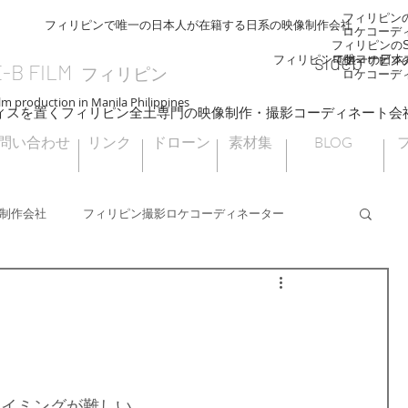
フィリピンのS
フィリピンで唯一の日本人が在籍する日系の映像制作会社
ロケコーデ
フィリピンのSI
sideb
ロケコーディ
フィリピンで唯一の日本
フィリピンのS
E-B FILM
フィリピン
ロケコーデ
lm production in Manila Philippines
ィスを置くフィリピン全土専門の映像制作・撮影コーディネート会
問い合わせ
リンク
ドローン
素材集
BLOG
制作会社
フィリピン撮影ロケコーディネーター
フィリピンドローン撮影
海外ロケ
フィリピン大統領選挙
ナウエライステラス
タイミングが難しい