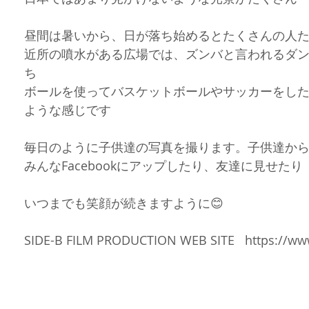
岳民族イフガオ族
フィリピン部族
フィリピンロケ
ボラカイ
昼間は暑いから、日が落ち始めるとたくさんの人
近所の噴水がある広場では、ズンバと言われるダ
ち
ィリピン料理
フィリピンのお祭り
フィリピンネタ
文化遺産
ボールを使ってバスケットボールやサッカーをし
ような感じです
ジネス
毎日のように子供達の写真を撮ります。子供達か
みんなFacebookにアップしたり、友達に見せたり
いつまでも笑顔が続きますように😊
SIDE-B FILM PRODUCTION WEB SITE   https://ww