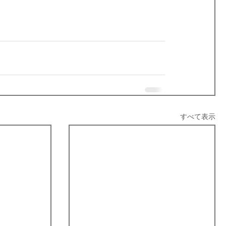
ラファー
#フィリピン撮影許可
#フィリピ
すべて表示