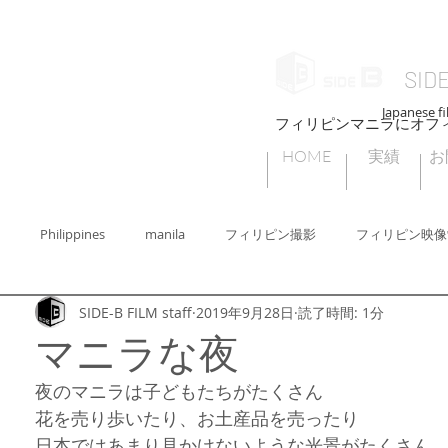
SID
Japanese fi
フィリピンマニラにオフ
HOME
実績
お
Philippines
manila
フィリピン撮影
フィリピン映像
SIDE-B FILM staff
2019年9月28日
読了時間: 1分
ィリピン撮影許可
フィリピンセブ
フィリピンビデオグラファー
マニラな夜
夜のマニラは子どもたちがたくさん
ィリピンフォトグラファー
Cebu
フィリピンの子どもたちの遊び
花を売り歩いたり、お土産品を売ったり
日本ではあまり見かけないような光景がたくさん