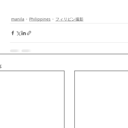
ピン撮影コーディネーター
#フィリピンビデオグ
ンセブ撮影
#マニラの子どもたち
manila
Philippines
フィリピン撮影
事