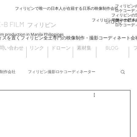
フィリピンのS
フィリピンで唯一の日本人が在籍する日系の映像制作会社
ロケコーデ
フィリピンのSI
sideb
ロケコーディ
フィリピンで唯一の日本
フィリピンのS
E-B FILM
フィリピン
ロケコーデ
lm production in Manila Philippines
ィスを置くフィリピン全土専門の映像制作・撮影コーディネート会
問い合わせ
リンク
ドローン
素材集
BLOG
制作会社
フィリピン撮影ロケコーディネーター
フィリピンドローン撮影
海外ロケ
フィリピン大統領選挙
ナウエライステラス