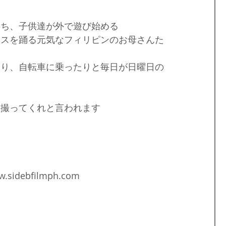
島
フィリピンビザ
パラワンロケ
世界遺産
たち、子供達が外で遊び始める
ンスを踊る元気なフィリピンのお母さんた
フィリピンのお祭り
ダバオ
ミンダナオ島
たり、自転車に乗ったりと毎日が日曜日の
ら撮ってくれと言われます
w.sidebfilmph.com