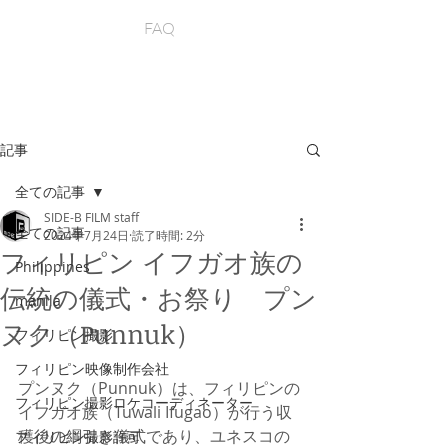
FAQ
記事
全ての記事
SIDE-B FILM staff
全ての記事
2024年7月24日
読了時間: 2分
フィリピン イフガオ族の
Philippines
伝統の儀式・お祭り プン
manila
ヌク（Punnuk）
フィリピン撮影
フィリピン映像制作会社
プンヌク（Punnuk）は、フィリピンの
フィリピン撮影ロケコーディネーター
イフガオ族（Tuwali Ifugao）が行う収
穫後の綱引き儀式であり、ユネスコの
フィリピン撮影許可