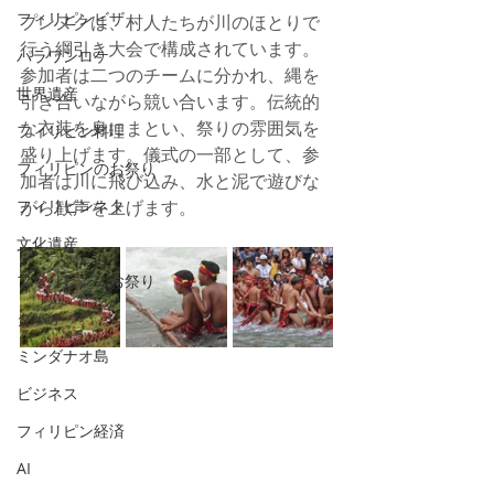
フィリピンビザ
プンヌクは、村人たちが川のほとりで
行う綱引き大会で構成されています。
パラワンロケ
参加者は二つのチームに分かれ、縄を
世界遺産
引き合いながら競い合います。伝統的
な衣装を身にまとい、祭りの雰囲気を
フィリピン料理
盛り上げます。儀式の一部として、参
フィリピンのお祭り
加者は川に飛び込み、水と泥で遊びな
フィリピンネタ
がら歓声を上げます。
文化遺産
フィリピンのお祭り
ダバオ
ミンダナオ島
ビジネス
フィリピン経済
AI