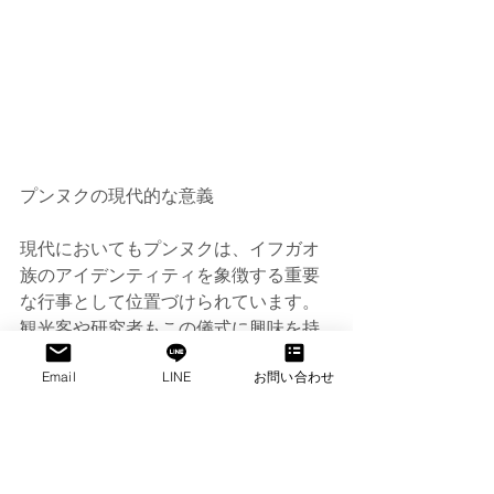
プンヌクの現代的な意義
現代においてもプンヌクは、イフガオ
族のアイデンティティを象徴する重要
な行事として位置づけられています。
観光客や研究者もこの儀式に興味を持
ち、地域の文化観光の一部として紹介
Email
LINE
お問い合わせ
されています。プンヌクは、地域社会
の一体感を強めるだけでなく、文化遺
産の保護と継承にも寄与しています。
まとめ