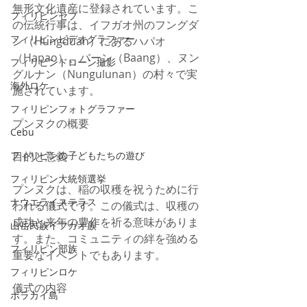
無形文化遺産に登録されています。こ
フィリピンセブ
の伝統行事は、イフガオ州のフングダ
フィリピンビデオグラファー
ン（Hungduan）にあるハパオ
（Hapao）、バーン（Baang）、ヌン
フィリピンドローン撮影
グルナン（Nungulunan）の村々で実
海外ロケ
施されています。
フィリピンフォトグラファー
プンヌクの概要
Cebu
フィリピンの子どもたちの遊び
目的と意義
フィリピン大統領選挙
プンヌクは、稲の収穫を祝うために行
ナウエライステラス
われる儀式です。この儀式は、収穫の
成功と来年の豊作を祈る意味がありま
山岳民族イフガオ族
す。また、コミュニティの絆を強める
フィリピン部族
重要なイベントでもあります。
フィリピンロケ
儀式の内容
ボラカイ島