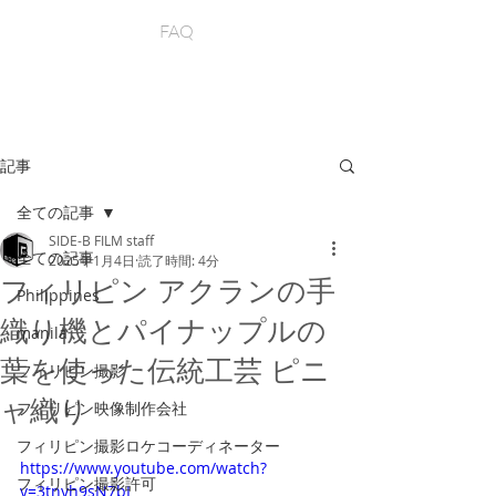
FAQ
記事
全ての記事
SIDE-B FILM staff
全ての記事
2025年1月4日
読了時間: 4分
フィリピン アクランの手
Philippines
織り機とパイナップルの
manila
葉を使った伝統工芸 ピニ
フィリピン撮影
ャ織り
フィリピン映像制作会社
フィリピン撮影ロケコーディネーター
https://www.youtube.com/watch?
フィリピン撮影許可
v=3tnyh9sN7bI