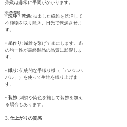
作業は非常に手間がかかります。
テクノロジー
投資情報
• 
洗浄・乾燥
: 抽出した繊維を洗浄して
不純物を取り除き、日光で乾燥させま
す。
• 
糸作り
: 繊維を繋げて糸にします。糸
の均一性が最終製品の品質に影響しま
す。
• 
織り
: 伝統的な手織り機（「ハバルハ
バル」）を使って生地を織り上げま
す。
• 
装飾
: 刺繍や染色を施して装飾を加え
る場合もあります。
3. 
仕上がりの質感