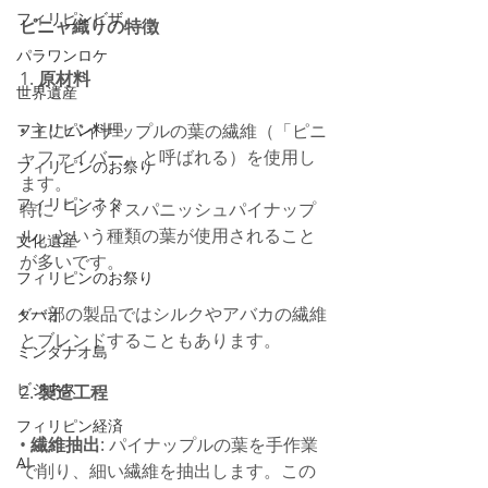
フィリピンビザ
ピニャ織りの特徴
パラワンロケ
1. 
原材料
世界遺産
• 主にパイナップルの葉の繊維（「ピニ
フィリピン料理
ャファイバー」と呼ばれる）を使用し
フィリピンのお祭り
ます。
フィリピンネタ
特に「レッドスパニッシュパイナップ
ル」という種類の葉が使用されること
文化遺産
が多いです。
フィリピンのお祭り
• 一部の製品ではシルクやアバカの繊維
ダバオ
とブレンドすることもあります。
ミンダナオ島
ビジネス
2. 
製造工程
フィリピン経済
• 
繊維抽出
: パイナップルの葉を手作業
AI
で削り、細い繊維を抽出します。この