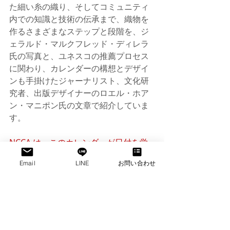
た細い糸の織り、そしてコミュニティ
内での知識と技術の伝承まで、織物を
作るさまざまなステップと段階を、ジ
ェラルド・マルクフレッド・ディレラ
氏の写真と、ユネスコの推薦プロセス
に関わり、カレンダーの構想とデザイ
ンも手掛けたジャーナリスト、文化研
究者、出版デザイナーのロエル・ホア
ン・マニポン氏の文章で紹介していま
す。
NCCA は、このカレンダーが日付を覚
えたり記録したりするツールとしてだ
Email
LINE
お問い合わせ
けでなく、伝統的な織物
やフィリピン
の文化についてさらに学び、理解を深
める手段としても役立つことを願って
います。