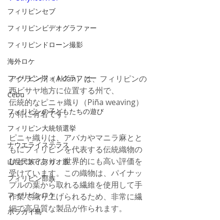
フィリピンセブ
フィリピンビデオグラファー
フィリピンドローン撮影
海外ロケ
アクラン州（Aklan）は、フィリピンの
フィリピンフォトグラファー
西ビサヤ地方に位置する州で、
Cebu
伝統的なピニャ織り（Piña weaving）
フィリピンの子どもたちの遊び
が特に有名です。
フィリピン大統領選挙
ピニャ織りは、アバカやマニラ麻とと
ナウエライステラス
もにフィリピンを代表する伝統織物の
ひとつであり、世界的にも高い評価を
山岳民族イフガオ族
受けています。この織物は、パイナッ
フィリピン部族
プルの葉から取れる繊維を使用して手
フィリピンロケ
作業で織り上げられるため、非常に繊
細で高品質な製品が作られます。
ボラカイ島