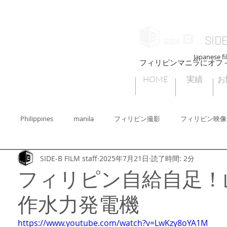
SID
Japanese fi
フィリピンマニラにオフ
HOME
実績
お
Philippines
manila
フィリピン撮影
フィリピン映像
SIDE-B FILM staff
2025年7月21日
読了時間: 2分
ィリピン撮影許可
フィリピンセブ
フィリピンビデオグラファー
フィリピン自給自足！
作水力発電機
ィリピンフォトグラファー
Cebu
フィリピンの子どもたちの遊び
https://www.youtube.com/watch?v=LwKzy8oYA1M