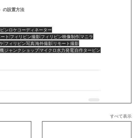
プ）の設置方法
ピンロケコーディネーター
ネート
フィリピン撮影
フィリピン映像制作
マニラ
ケ
フィリピン写真
海外撮影
リモート撮影
機
ジャンクショップ
マイクロ水力発電
自作タービン
すべて表示