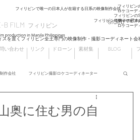
フィリピンのS
フィリピンで唯一の日本人が在籍する日系の映像制作会社
ロケコーデ
フィリピンのSI
sideb
ロケコーディ
フィリピンで唯一の日本
フィリピンのS
E-B FILM
フィリピン
ロケコーデ
lm production in Manila Philippines
ィスを置くフィリピン全土専門の映像制作・撮影コーディネート会
問い合わせ
リンク
ドローン
素材集
BLOG
制作会社
フィリピン撮影ロケコーディネーター
フィリピンドローン撮影
海外ロケ
山奥に住む男の自
フィリピン大統領選挙
ナウエライステラス