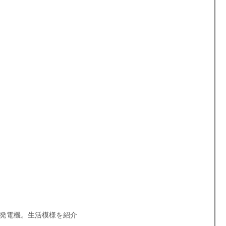
島
フィリピンビザ
パラワンロケ
世界遺産
フィリピンのお祭り
ダバオ
ミンダナオ島
発電機。生活模様を紹介