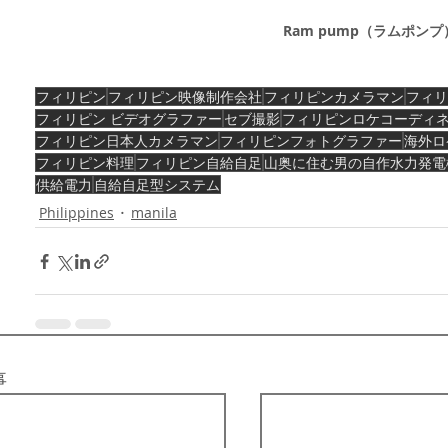
Ram pump（ラムポン
フィリピン
フィリピン映像制作会社
フィリピンカメラマン
フィリ
フィリピン ビデオグラファー
セブ撮影
フィリピンロケコーディ
フィリピン日本人カメラマン
フィリピンフォトグラファー
海外ロ
フィリピン料理
フィリピン自給自足
山奥に住む男の自作水力発電
供給電力
自給自足型システム
Philippines
manila
事