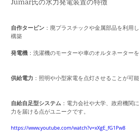
Jumar氏の水力発電装置の特徴
自作タービン
：廃プラスチックや金属部品を利用
構築
発電機
：洗濯機のモーターや車のオルタネーター
供給電力
：照明や小型家電を点灯させることが可
自給自足型システム
：電力会社や大学、政府機関
力を届ける点がユニークです。
https://www.youtube.com/watch?v=xXgE_fG1Pw8