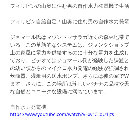
フィリピンの山奥に住む男の自作水力発電機で生
フィリピン自給自足！山奥に住む男の自作水力発
ジョマール氏はマウントマサラガ近くの森林地帯
いる。この革新的なシステムは、ジャンクショップ
上の家屋に電力を供給するのに十分な電力を生成し
ており、ビデオではジョマール氏が経験した課題
の幼い頃からのマイクロ水力発電の経験が強調さ
炊飯器、灌漑用の送水ポンプ、さらには彼の家でWi
ます。さらに、この場所は珍しいバナナの品種や
な自然とユニークな設備に満ちています。
自作水力発電機
https://www.youtube.com/watch?v=xvrCLoU1jzs