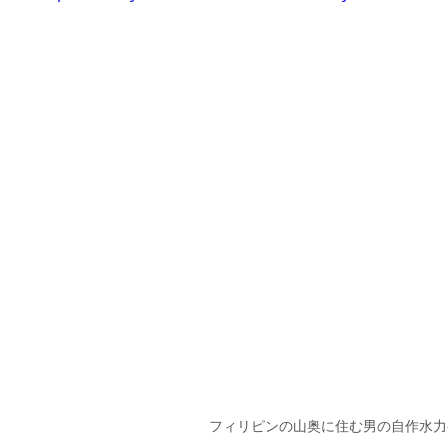
岳民族イフガオ族
フィリピン部族
フィリピンロケ
ボラカイ
ィリピン料理
フィリピンのお祭り
フィリピンネタ
文化遺産
ジネス
フィリピンの山奥に住む男の自作水力