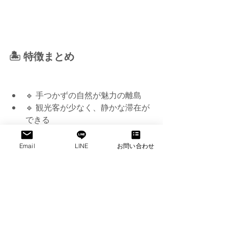
🏝 特徴まとめ
🔹 手つかずの自然が魅力の離島
🔹 観光客が少なく、静かな滞在が
できる
🔹 宗教色が強いユニークな文化圏
🔹 台風の通り道にあるため、旅行
Email
LINE
お問い合わせ
時期には注意
https://www.youtube.com/watch?
v=xrwy7j47bP8