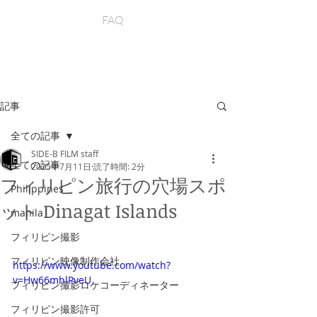
FAQ
記事
全ての記事
SIDE-B FILM staff
全ての記事
2025年7月11日
読了時間: 2分
フィリピン旅行の穴場スポ
Philippines
ット Dinagat Islands
manila
フィリピン撮影
フィリピン映像制作会社
https://www.youtube.com/watch?
v=Hw66mhlPveU
フィリピン撮影ロケコーディネーター
フィリピン撮影許可