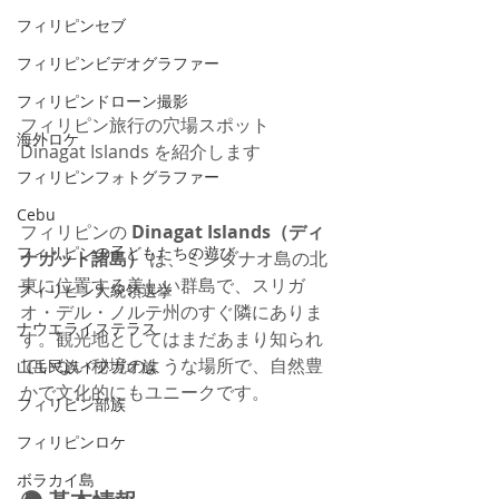
フィリピンセブ
フィリピンビデオグラファー
フィリピンドローン撮影
フィリピン旅行の穴場スポット 
海外ロケ
Dinagat Islands を紹介します
フィリピンフォトグラファー
Cebu
フィリピンの 
Dinagat Islands（ディ
フィリピンの子どもたちの遊び
ナガット諸島）
 は、ミンダナオ島の北
東に位置する美しい群島で、スリガ
フィリピン大統領選挙
オ・デル・ノルテ州のすぐ隣にありま
ナウエライステラス
す。観光地としてはまだあまり知られ
ていない秘境のような場所で、自然豊
山岳民族イフガオ族
かで文化的にもユニークです。
フィリピン部族
フィリピンロケ
ボラカイ島