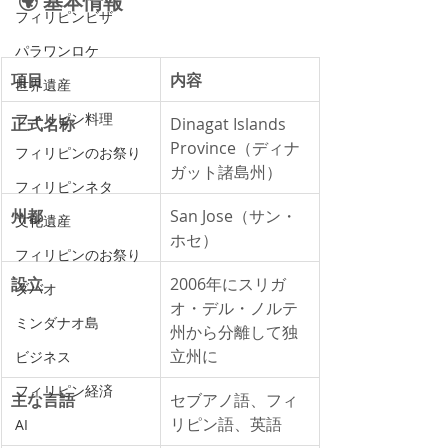
🌍 基本情報
フィリピンビザ
パラワンロケ
項目
内容
世界遺産
フィリピン料理
正式名称
Dinagat Islands 
Province（ディナ
フィリピンのお祭り
ガット諸島州）
フィリピンネタ
州都
San Jose（サン・
文化遺産
ホセ）
フィリピンのお祭り
設立
2006年にスリガ
ダバオ
オ・デル・ノルテ
ミンダナオ島
州から分離して独
立州に
ビジネス
フィリピン経済
主な言語
セブアノ語、フィ
リピン語、英語
AI