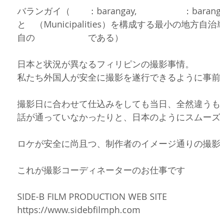
バランガイ（
英語
：barangay, 
タガログ語
：bara
と
町
（Municipalities）を構成する最小の
自の
フィリピン語
である）
日本と状況が異なるフィリピンの撮影事情。
私たち外国人が安全に撮影を遂行できるように事
撮影日に合わせて仕込みをしても当日、全然違う
話が通っていなかったりと、日本のようにスムー
ロケが安全に尚且つ、制作者のイメージ通りの撮
これが撮影コーディネーターのお仕事です
SIDE-B FILM PRODUCTION WEB SITE
https://www.sidebfilmph.com