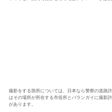
岳民族イフガオ族
フィリピン部族
フィリピンロケ
ボラカイ
ィリピン料理
フィリピンのお祭り
フィリピンネタ
文化遺産
ジネス
撮影をする箇所については、日本なら警察の道路
はその場所が所在する市役所とバランガイに撮影
があります。