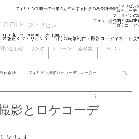
フィリピンのS
フィリピンで唯一の日本人が在籍する日系の映像制作会社
ロケコーデ
フィリピンのSI
sideb
ロケコーディ
フィリピンで唯一の日本
フィリピンのS
E-B FILM
フィリピン
ロケコーデ
lm production in Manila Philippines
ィスを置くフィリピン全土専門の映像制作・撮影コーディネート会
問い合わせ
リンク
ドローン
素材集
BLOG
制作会社
フィリピン撮影ロケコーディネーター
フィリピンドローン撮影
海外ロケ
撮影とロケコーデ
フィリピン大統領選挙
ナウエライステラス
要になります