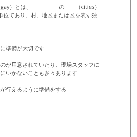
nggay）とは、
フィリピン
の
都市
（cities）
地方自治単位であり、村、地区または区を表す独
前に準備が大切です
ものが用意されていたり、現場スタッフに
ズにいかないことも多々あります
影が行えるように準備をする