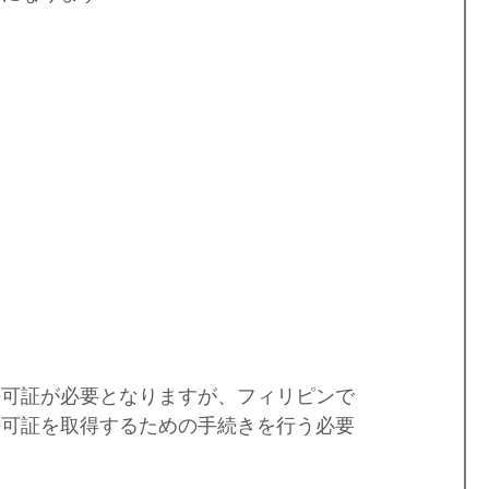
島
フィリピンビザ
パラワンロケ
世界遺産
フィリピンのお祭り
ダバオ
ミンダナオ島
許可証が必要となりますが、フィリピンで
許可証を取得するための手続きを行う必要