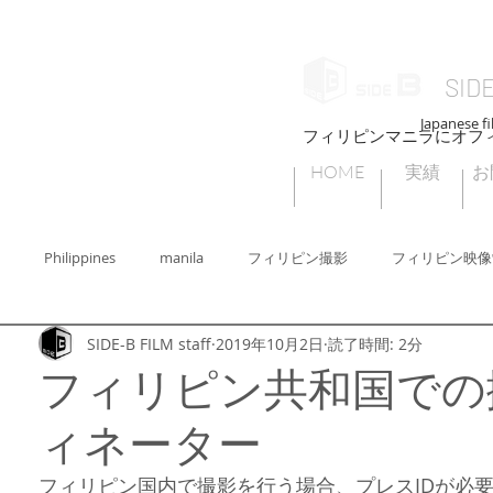
SID
Japanese fi
フィリピンマニラにオフ
HOME
実績
お
Philippines
manila
フィリピン撮影
フィリピン映像
SIDE-B FILM staff
2019年10月2日
読了時間: 2分
ィリピン撮影許可
フィリピンセブ
フィリピンビデオグラファー
フィリピン共和国での
ィネーター
ィリピンフォトグラファー
Cebu
フィリピンの子どもたちの遊び
フィリピン国内で撮影を行う場合、プレスIDが必