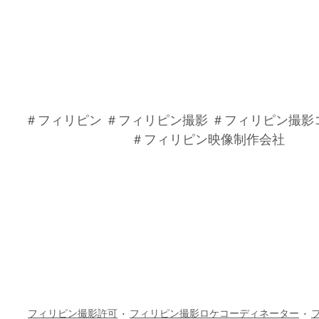
#フィリピン撮影
#フィリピンカメラマン
#フィリ
コーディネーター
#マニラロケコーディネーター
ピン撮影コーディネーター
#フィリピンビデオグ
ンセブ撮影
＃フィリピン ＃フィリピン撮影 ＃フィリピン撮影
ビデオグラファー
 ＃フィリピン映像制作会社 
#フ
ネーター
#フィリピンマニラ
#フィリピンセブ島
#フィリピンドローン
#ドローンフィリピン
#Phili
#Cebu
#セブ
#ダバオ
#Davao
#フィリピン撮影
海外ロケ
#フィリピン撮影コーディネート
#フィ
社
#映像制作会社マニラ
#撮影許可フィリピン
#
#Phantom4Pro
#フィリピンビデオグラファー
#4
クラーク空港
#海外TVリサーチ
#フィリピンTVリ
フィリピン撮影許可
フィリピン撮影ロケコーディネーター