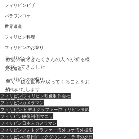
フィリピンビザ
パラワンロケ
世界遺産
フィリピン料理
フィリピンのお祭り
フィリピンネタ
教会の前ではたくさんの人々が祈る様
が戻ってきました
文化遺産
フィリピンのお祭り
早く平穏な世界が戻ってくることをお
祈りいたします
ダバオ
フィリピン
フィリピン映像制作会社
ミンダナオ島
フィリピンカメラマン
フィリピン ビデオグラファー
フィリピン撮影
ビジネス
フィリピン映像制作
マニラ
フィリピン経済
フィリピン日本人カメラマン
フィリピンフォトグラファー
海外ロケ
海外撮影
AI
フィリピンの祭日
ロックダウン
マニラ湾の夕日