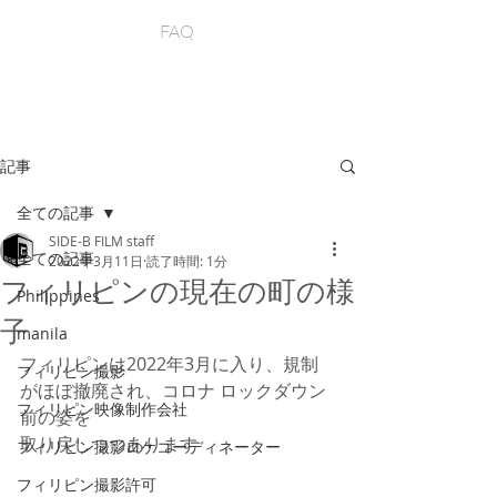
FAQ
記事
全ての記事
SIDE-B FILM staff
全ての記事
2022年3月11日
読了時間: 1分
フィリピンの現在の町の様
Philippines
子
manila
フィリピンは2022年3月に入り、規制
フィリピン撮影
がほぼ撤廃され、コロナ ロックダウン
フィリピン映像制作会社
前の姿を
取り戻しつつあります
フィリピン撮影ロケコーディネーター
フィリピン撮影許可