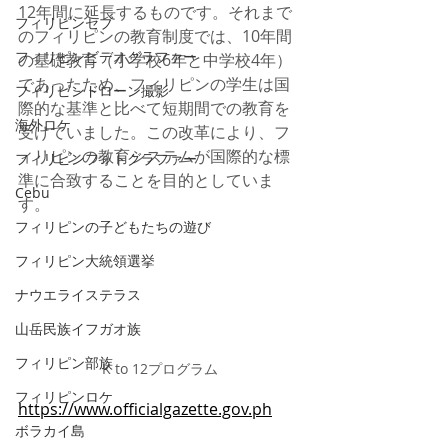
12年間に延長するものです。それまで
フィリピンセブ
のフィリピンの教育制度では、10年間
フィリピンビデオグラファー
の基礎教育（小学校6年と中学校4年）
であったため、フィリピンの学生は国
フィリピンドローン撮影
際的な基準と比べて短期間での教育を
海外ロケ
受けていました。この改革により、フ
ィリピンの教育システムが国際的な標
フィリピンフォトグラファー
準に合致することを目的としていま
Cebu
す。
フィリピンの子どもたちの遊び
フィリピン大統領選挙
ナウエライステラス
山岳民族イフガオ族
フィリピン部族
K to 12プログラム
フィリピンロケ
https://www.officialgazette.gov.ph
/k-
ボラカイ島
12/