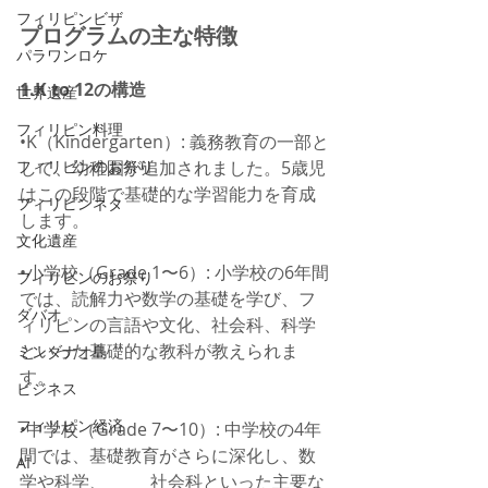
フィリピンビザ
プログラムの主な特徴
パラワンロケ
1.K to 12の構造
世界遺産
フィリピン料理
•K（Kindergarten）: 義務教育の一部と
フィリピンのお祭り
して、幼稚園が追加されました。5歳児
はこの段階で基礎的な学習能力を育成
フィリピンネタ
します。
文化遺産
•小学校（Grade 1〜6）: 小学校の6年間
フィリピンのお祭り
では、読解力や数学の基礎を学び、フ
ダバオ
ィリピンの言語や文化、社会科、科学
といった基礎的な教科が教えられま
ミンダナオ島
す。
ビジネス
フィリピン経済
•中学校（Grade 7〜10）: 中学校の4年
間では、基礎教育がさらに深化し、数
AI
学や科学、　  　社会科といった主要な