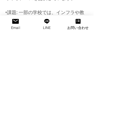
•課題: 一部の学校では、インフラや教
員の不足、カリキュラムの実施におい
てまだ改善の余地があるとされていま
Email
LINE
お問い合わせ
す。また、経済的に厳しい家庭にとっ
ては、学費や教材費の負担が増えるこ
とも問題視されています。
このように、「K to 12プログラム」
は、フィリピンの学生が21世紀のグロ
ーバルな環境で成功できるようにする
ための包括的な教育改革です。
詳しくはこちら
https://depedph.com/deped-k-12-
program/
フィリピン
フィリピン映像制作会社
フィリピンカメラマン
フィリピンロケコーディネーター