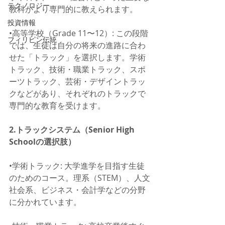
テクノロジー
教科がより専門的に教えられます。
投資情報
•高等学校（Grade 11〜12）: この段階
フィリピン伝統
では、生徒は自分の将来の進路に合わ
せた「トラック」を選択します。学術
トラック、技術・職業トラック、スポ
ーツトラック、芸術・デザイントラッ
クなどがあり、それぞれのトラックで
専門的な教育を受けます。
2.トラックシステム（Senior High 
Schoolの選択肢）
•学術トラック: 大学進学を目指す生徒
のためのコース。理系（STEM）、人文
社会系、ビジネス・会計学などの分野
に分かれています。