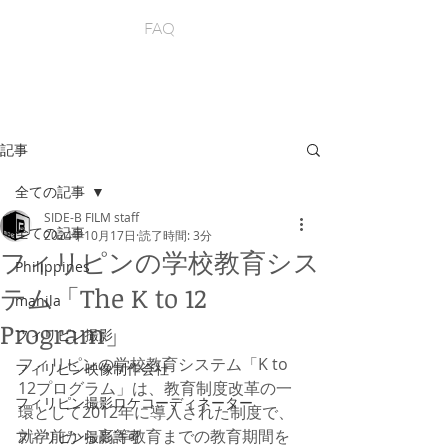
FAQ
記事
全ての記事
SIDE-B FILM staff
全ての記事
2024年10月17日
読了時間: 3分
フィリピンの学校教育シス
Philippines
テム「The K to 12
manila
Program」
フィリピン撮影
フィリピンの学校教育システム「K to 
フィリピン映像制作会社
12プログラム」は、教育制度改革の一
フィリピン撮影ロケコーディネーター
環として2012年に導入された制度で、
就学前から高等教育までの教育期間を
フィリピン撮影許可