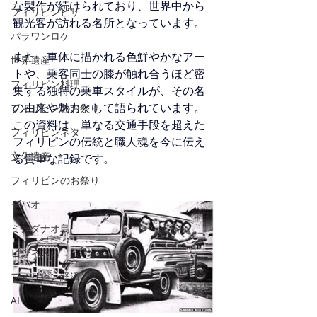
な製作が続けられており、世界中から
フィリピンビザ
観光客が訪れる名所となっています。
パラワンロケ
また、車体に描かれる色鮮やかなアー
世界遺産
トや、乗客同士の膝が触れ合うほど密
フィリピン料理
集する独特の乗車スタイルが、その名
の由来や魅力として語られています。
フィリピンのお祭り
この資料は、単なる交通手段を超えた
フィリピンネタ
フィリピンの伝統と職人魂を今に伝え
文化遺産
る貴重な記録です。
フィリピンのお祭り
ダバオ
ミンダナオ島
ビジネス
フィリピン経済
AI