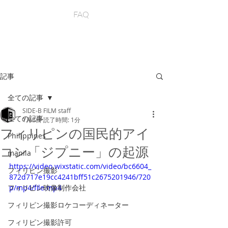
FAQ
記事
全ての記事
SIDE-B FILM staff
全ての記事
1月3日
読了時間: 1分
フィリピンの国民的アイ
Philippines
コン「ジプニー」の起源
manila
https://video.wixstatic.com/video/bc6604_
フィリピン撮影
872d717e19cc4241bff51c2675201946/720
フィリピン映像制作会社
p/mp4/file.mp4
フィリピン撮影ロケコーディネーター
フィリピン撮影許可