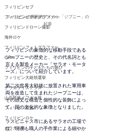
フィリピンセブ
フィリピンの国民的アイコン「ジプニー」の
フィリピンビデオグラファー
起源
フィリピンドローン撮影
海外ロケ
フィリピンフォトグラファー
フィリピンの象徴的な移動手段である
ジープニーの歴史と、その代名詞とも
Cebu
言える製造メーカー「サラオ・モータ
フィリピンの子どもたちの遊び
ーズ」について紹介しています。
フィリピン大統領選挙
第二次世界大戦後に放置された軍用車
ナウエライステラス
両を改造して生まれたジープニーは、
山岳民族イフガオ族
その頑丈な構造と個性的な装飾によっ
て、国の文化的な象徴となりました。
フィリピン部族
フィリピンロケ
ラスピニャス市にあるサラオの工場で
は、現在も職人の手作業による細やか
ボラカイ島