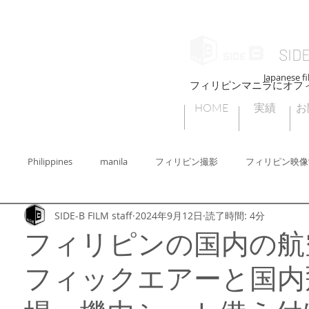
SID
Japanese fi
フィリピンマニラにオフ
HOME
実績
お
Philippines
manila
フィリピン撮影
フィリピン映像
SIDE-B FILM staff
2024年9月12日
読了時間: 4分
ィリピン撮影許可
フィリピンセブ
フィリピンビデオグラファー
フィリピンの国内の航
フィックエアーと国内
ィリピンフォトグラファー
Cebu
フィリピンの子どもたちの遊び