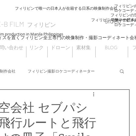
フィリピンのS
フィリピンで唯一の日本人が在籍する日系の映像制作会社
ロケコーデ
フィリピンのSI
sideb
ロケコーディ
フィリピンで唯一の日本
フィリピンのS
E-B FILM
フィリピン
ロケコーデ
lm production in Manila Philippines
ィスを置くフィリピン全土専門の映像制作・撮影コーディネート会
問い合わせ
リンク
ドローン
素材集
BLOG
制作会社
フィリピン撮影ロケコーディネーター
フィリピンドローン撮影
海外ロケ
空会社 セブパシ
飛行ルートと飛行
フィリピン大統領選挙
ナウエライステラス