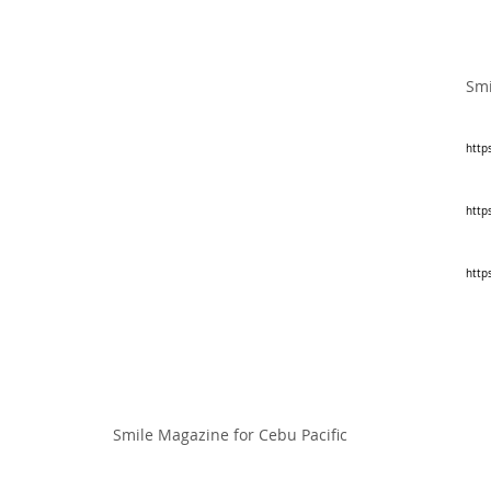
Smi
http
http
http
Smile Magazine for Cebu Pacific