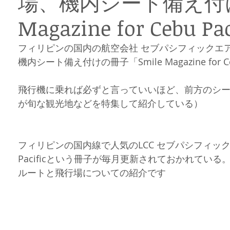
場、機内シート備え付け
岳民族イフガオ族
フィリピン部族
フィリピンロケ
ボラカイ
Magazine for Cebu Pa
フィリピンの国内の航空会社 セブパシフィックエ
ィリピン料理
フィリピンのお祭り
フィリピンネタ
文化遺産
機内シート備え付けの冊子「Smile Magazine for C
飛行機に乗れば必ずと言っていいほど、前方のシ
ジネス
が旬な観光地などを特集して紹介している）
フィリピンの国内線で人気のLCC セブパシフィックエアーにはS
Pacificという冊子が毎月更新されておかれてい
ルートと飛行場についての紹介です