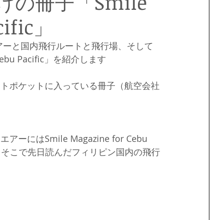
の冊子「Smile
島
フィリピンビザ
パラワンロケ
世界遺産
cific」
アーと国内飛行ルートと飛行場、そして
フィリピンのお祭り
ダバオ
ミンダナオ島
ebu Pacific」を紹介します
ートポケットに入っている冊子（航空会社
mile Magazine for Cebu 
る。そこで先日読んだフィリピン国内の飛行