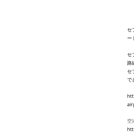
セ
ー
セブ
路
セ
で
ht
ai
空港
ht