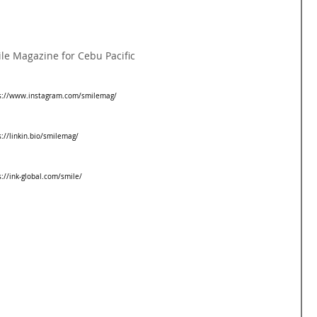
le Magazine for Cebu Pacific
s://www.instagram.com/smilemag/
s://linkin.bio/smilemag/
s://ink-global.com/smile/