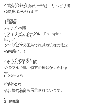
フィリピンビザ
• 保護された動物の一部は、リハビリ後
に野生に戻されます
パラワンロケ
世界遺産
1. 鳥類
フィリピン料理
• 
フィリピンイーグル
（Philippine 
フィリピンのお祭り
Eagle）
フィリピンネタ
フィリピンの国鳥で絶滅危惧種に指定
されています。
文化遺産
フィリピンのお祭り
• 
オウムやインコ類
カラフルで地元特有の種類が見られま
ダバオ
す。
ミンダナオ島
ビジネス
• 
フクロウ
夜行性の鳥類も展示されています。
フィリピン経済
AI
2. 爬虫類