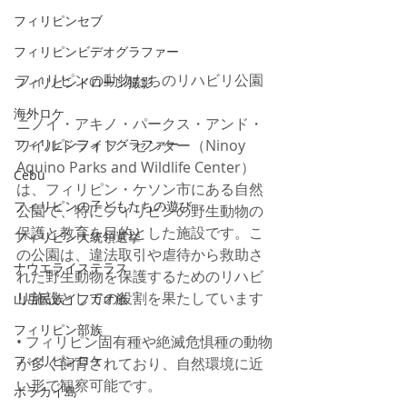
フィリピンセブ
フィリピンビデオグラファー
フィリピンの動物たちのリハビリ公園
フィリピンドローン撮影
海外ロケ
ニノイ・アキノ・パークス・アンド・
ワイルドライフ・センター（Ninoy 
フィリピンフォトグラファー
Aquino Parks and Wildlife Center）
Cebu
は、フィリピン・ケソン市にある自然
フィリピンの子どもたちの遊び
公園で、特にフィリピンの野生動物の
保護と教育を目的とした施設です。こ
フィリピン大統領選挙
の公園は、違法取引や虐待から救助さ
ナウエライステラス
れた野生動物を保護するためのリハビ
リ施設としての役割を果たしています
山岳民族イフガオ族
フィリピン部族
• フィリピン固有種や絶滅危惧種の動物
フィリピンロケ
が多く飼育されており、自然環境に近
い形で観察可能です。
ボラカイ島