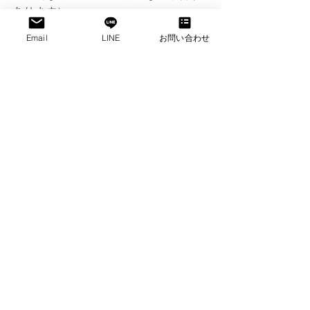
あります）。
Email
LINE
お問い合わせ
• 
入場料
:
非常にリーズナブル（数十ペソ程
度）。学生割引や団体料金もありま
す。
おすすめポイント
1. 
写真スポット
緑豊かな景観や湖の周辺は写真愛好家
に人気のロケーションです。
2. 
教育的体験
子どもたちが動物や環境について学べ
るアクティビティが充実しています。
3. 
リラックスできる環境
都市部の中にありながら静かでリフレ