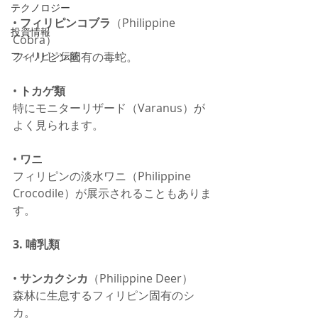
テクノロジー
• 
フィリピンコブラ
（Philippine 
投資情報
Cobra）
フィリピン固有の毒蛇。
フィリピン伝統
• 
トカゲ類
特にモニターリザード（Varanus）が
よく見られます。
• 
ワニ
フィリピンの淡水ワニ（Philippine 
Crocodile）が展示されることもありま
す。
3. 哺乳類
• 
サンカクシカ
（Philippine Deer）
森林に生息するフィリピン固有のシ
カ。