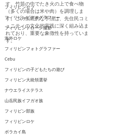
す。竹筒の中でたき火の上で食べ物
フィリピンセブ
（多くの場合は米や肉）を調理しま
フィリピンビデオグラファー
す。この伝統的な手法は、先住民コミ
ュニティの文化的実践に深く組み込ま
フィリピンドローン撮影
れており、重要な象徴性を持っていま
海外ロケ
す。
フィリピンフォトグラファー
Cebu
フィリピンの子どもたちの遊び
フィリピン大統領選挙
ナウエライステラス
山岳民族イフガオ族
フィリピン部族
フィリピンロケ
ボラカイ島