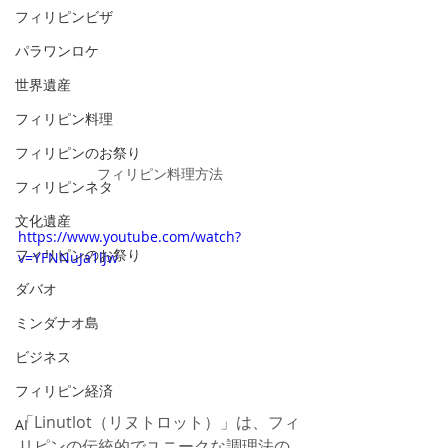
フィリピンビザ
パラワンロケ
世界遺産
フィリピン料理
フィリピンのお祭り
フィリピン料理方法
フィリピンネタ
文化遺産
https://www.youtube.com/watch?
フィリピンのお祭り
v=YFNNuJa1lJw
ダバオ
ミンダナオ島
ビジネス
フィリピン経済
「Linutlot（リヌトロット）」は、フィ
AI
リピンの伝統的でユニークな調理法の