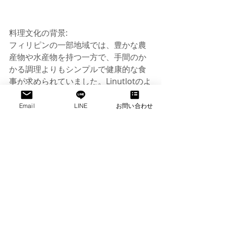
料理文化の背景:
フィリピンの一部地域では、豊かな農
産物や水産物を持つ一方で、手間のか
かる調理よりもシンプルで健康的な食
事が求められていました。Linutlotのよ
うな調理法は、素材の新鮮さを最大限
に引き出し、栄養価を保つという実用
Email
LINE
お問い合わせ
的な側面があります。
このようにLinutlotは、フィリピン料理
の中でも特にヘルシーでシンプルなス
タイルを表現しており、素材そのもの
を大切にした調理法として根付いてい
ます。
https://www.youtube.com/watch?
v=K3ngRLh1WDw