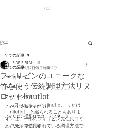
FAQ
記事
全ての記事
SIDE-B FILM staff
全ての記事
2024年9月7日
読了時間: 2分
フィリピンのユニークな
Philippines
竹を使う伝統調理方法リヌ
manila
ロットlinutlot
フィリピン撮影
「リヌロット」（「linutlot」または
フィリピン映像制作会社
「nilutlot」と綴られることもありま
フィリピン撮影ロケコーディネーター
す）は、一部のフィリピン先住民コミ
ュニティで使用されている調理方法で
フィリピン撮影許可