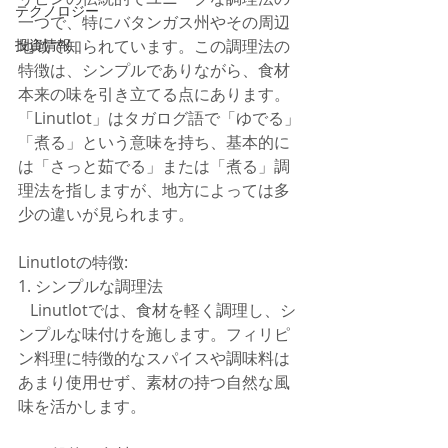
テクノロジー
一つで、特にバタンガス州やその周辺
地域で知られています。この調理法の
投資情報
特徴は、シンプルでありながら、食材
本来の味を引き立てる点にあります。
「Linutlot」はタガログ語で「ゆでる」
「煮る」という意味を持ち、基本的に
は「さっと茹でる」または「煮る」調
理法を指しますが、地方によっては多
少の違いが見られます。
Linutlotの特徴:
1. シンプルな調理法
   Linutlotでは、食材を軽く調理し、シ
ンプルな味付けを施します。フィリピ
ン料理に特徴的なスパイスや調味料は
あまり使用せず、素材の持つ自然な風
味を活かします。