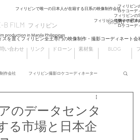
フィリピンのS
フィリピンで唯一の日本人が在籍する日系の映像制作会社
ロケコーデ
フィリピンのSI
sideb
ロケコーディ
フィリピンで唯一の日本
フィリピンのS
E-B FILM
フィリピン
ロケコーデ
lm production in Manila Philippines
ィスを置くフィリピン全土専門の映像制作・撮影コーディネート会
問い合わせ
リンク
ドローン
素材集
BLOG
制作会社
フィリピン撮影ロケコーディネーター
フィリピンドローン撮影
海外ロケ
アのデータセンタ
する市場と日本企
フィリピン大統領選挙
ナウエライステラス