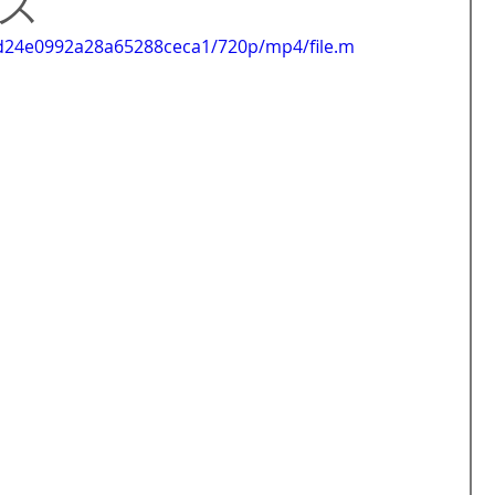
ス
島
フィリピンビザ
パラワンロケ
世界遺産
cd24e0992a28a65288ceca1/720p/mp4/file.m
フィリピンのお祭り
ダバオ
ミンダナオ島