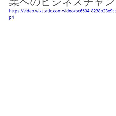
業へのビジネスチャン
岳民族イフガオ族
フィリピン部族
フィリピンロケ
ボラカイ
https://video.wixstatic.com/video/bc6604_8238b28e9
p4
ィリピン料理
フィリピンのお祭り
フィリピンネタ
文化遺産
ジネス