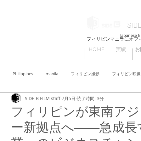
SID
Japanese fi
フィリピンマニラにオフ
HOME
実績
お
Philippines
manila
フィリピン撮影
フィリピン映像
SIDE-B FILM staff
7月5日
読了時間: 3分
ィリピン撮影許可
フィリピンセブ
フィリピンビデオグラファー
フィリピンが東南アジ
ー新拠点へ――急成長
ィリピンフォトグラファー
Cebu
フィリピンの子どもたちの遊び