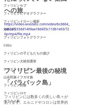
フィリピンセブ
への旅
フィリピンビデオグラファー
フィリピンドローン撮影
https://video.wixstatic.com/video/bc6604_
c4634f233dd1409aa18d455c11db1e63/72
海外ロケ
0p/mp4/file.mp4
フィリピンフォトグラファー
Cebu
フィリピンの子どもたちの遊び
フィリピン大統領選挙
フィリピン最後の秘境
ナウエライステラス
山岳民族イフガオ族
「バラバック島」
フィリピン部族
フィリピンロケ
フィリピンには数多くの美しい島々が
ボラカイ島
あります。エルニドやコロンは世界的