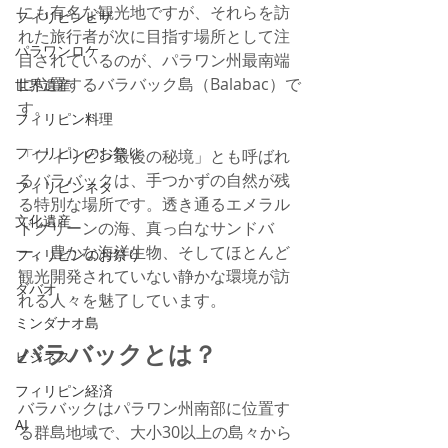
にも有名な観光地ですが、それらを訪
フィリピンビザ
れた旅行者が次に目指す場所として注
パラワンロケ
目されているのが、パラワン州最南端
に位置するバラバック島（Balabac）で
世界遺産
す。
フィリピン料理
フィリピンのお祭り
「フィリピン最後の秘境」とも呼ばれ
るバラバックは、手つかずの自然が残
フィリピンネタ
る特別な場所です。透き通るエメラル
文化遺産
ドグリーンの海、真っ白なサンドバ
ー、豊かな海洋生物、そしてほとんど
フィリピンのお祭り
観光開発されていない静かな環境が訪
ダバオ
れる人々を魅了しています。
ミンダナオ島
バラバックとは？
ビジネス
フィリピン経済
バラバックはパラワン州南部に位置す
AI
る群島地域で、大小30以上の島々から