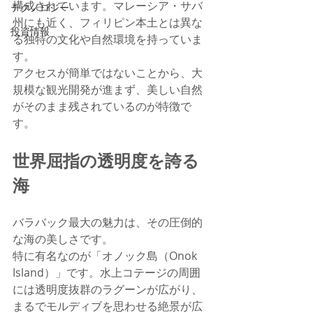
構成されています。マレーシア・サバ
テクノロジー
州にも近く、フィリピン本土とは異な
投資情報
る独特の文化や自然環境を持っていま
す。
アクセスが簡単ではないことから、大
規模な観光開発が進まず、美しい自然
がそのまま残されているのが特徴で
す。
世界屈指の透明度を誇る
海
バラバック最大の魅力は、その圧倒的
な海の美しさです。
特に有名なのが「オノック島（Onok 
Island）」です。水上コテージの周囲
には透明度抜群のラグーンが広がり、
まるでモルディブを思わせる絶景が広