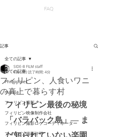
FAQ
記事
全ての記事
SIDE-B FILM staff
全ての記事
6月13日
読了時間: 4分
フィリピン、人食いワニ
Philippines
の真上で暮らす村
manila
フィリピン最後の秘境
フィリピン撮影
フィリピン映像制作会社
「バラバック島」― ま
フィリピン撮影ロケコーディネーター
だ知られていない楽園
フィリピン撮影許可