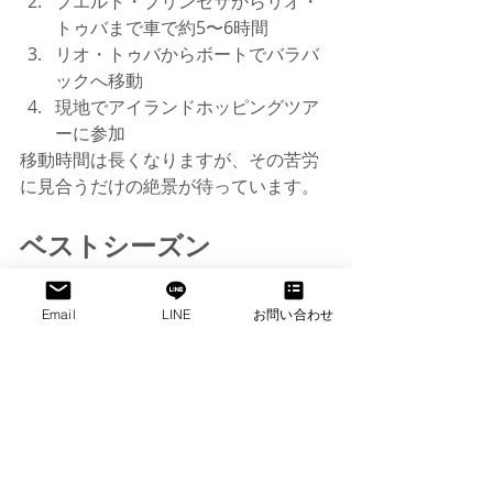
プエルト・プリンセサからリオ・
トゥバまで車で約5〜6時間
リオ・トゥバからボートでバラバ
ックへ移動
現地でアイランドホッピングツア
ーに参加
移動時間は長くなりますが、その苦労
に見合うだけの絶景が待っています。
ベストシーズン
バラバック観光に最適な時期は11月か
Email
LINE
お問い合わせ
ら5月です。
特に2月から4月は天候が安定し、海の
透明度も高くなるためおすすめです。
一方、6月から10月は雨季となり、海況
によってはツアーが中止になることも
あります。