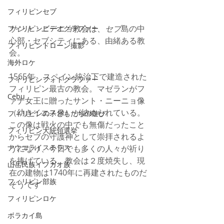
フィリピンセブ
サント・ニーニョ
教会は、
セブ
島の中
フィリピンビデオグラファー
心部・セブシティにある、由緒ある教
フィリピンドローン撮影
会。
海外ロケ
1565年、スペイン統治下で建造された
フィリピンフォトグラファー
フィリピン最古の教会。マゼランがフ
Cebu
ァナ女王に贈ったサント・ニーニョ像
（幼きイエス像）が納められている。
フィリピンの子どもたちの遊び
この像は戦火の中でも無傷だったこと
フィリピン大統領選挙
からセブの守護神として崇拝されるよ
ナウエライステラス
うになり、今日でも多くの人々が祈り
を捧げている。教会は２度焼失し、現
山岳民族イフガオ族
在の建物は1740年に再建されたものだ
フィリピン部族
そうです
フィリピンロケ
ボラカイ島