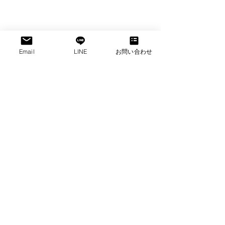
Email
LINE
お問い合わせ
セブに訪れた際にはぜひ足を運んでみ
てください
フィリピン セブの歴史と人々の心をき
っと感じれるスポットです
#セブサントニーニョ教会教会
#フィリピン撮影
#フィリピンカメラマ
ン
#フィリピンロケコーディネーター
#
フィリピンコーディネーター
#マニラ
ロケコーディネータート会社
#フィリ