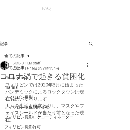
FAQ
記事
全ての記事
SIDE-B FILM staff
全ての記事
2021年1月16日
読了時間: 1分
コロナ渦で起きる貧困化
Philippines
フィリピンでは2020年3月に始まった
manila
パンデミックによるロックダウンは現
フィリピン撮影
在も続いております
人々の生活も様変わりし、マスクやフ
フィリピン映像制作会社
ェイスシールドが当たり前となった現
フィリピン撮影ロケコーディネーター
在。
フィリピン撮影許可