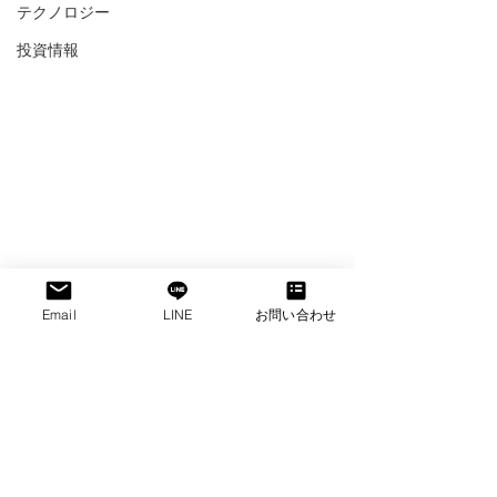
テクノロジー
投資情報
フィリピン
マニラ
映像制作会社
パンデミック
Email
LINE
お問い合わせ
ロックダウン
フィリピンの貧困化
フィリピン撮影
フィリピン映像制作会社
フィリピン撮影ロケコーディネーター