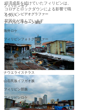
経済成長を続けていたフィリピンは、
フィリピンセブ
コロナとロックダウンによる影響で職
フィリピンビデオグラファー
を失い、
貧困化が進んでいます
フィリピンドローン撮影
海外ロケ
フィリピンフォトグラファー
Cebu
フィリピンの子どもたちの遊び
フィリピン大統領選挙
ナウエライステラス
山岳民族イフガオ族
フィリピン部族
フィリピンロケ
ボラカイ島