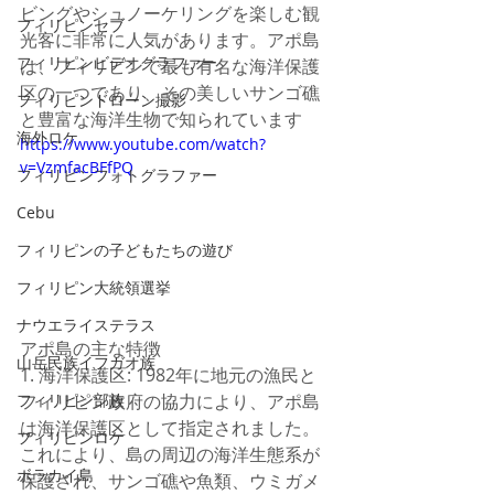
ビングやシュノーケリングを楽しむ観
フィリピンセブ
光客に非常に人気があります。アポ島
フィリピンビデオグラファー
は、フィリピンで最も有名な海洋保護
区の一つであり、その美しいサンゴ礁
フィリピンドローン撮影
と豊富な海洋生物で知られています
海外ロケ
https://www.youtube.com/watch?
v=VzmfacBFfPQ
フィリピンフォトグラファー
Cebu
フィリピンの子どもたちの遊び
フィリピン大統領選挙
ナウエライステラス
アポ島の主な特徴
山岳民族イフガオ族
1. 海洋保護区: 1982年に地元の漁民と
フィリピン政府の協力により、アポ島
フィリピン部族
は海洋保護区として指定されました。
フィリピンロケ
これにより、島の周辺の海洋生態系が
ボラカイ島
保護され、サンゴ礁や魚類、ウミガメ