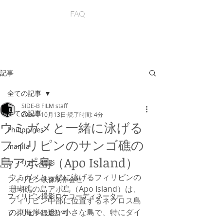
FAQ
記事
全ての記事
SIDE-B FILM staff
全ての記事
2024年10月13日
読了時間: 4分
ウミガメと一緒に泳げる
Philippines
フィリピンのサンゴ礁の
manila
島アポ島（Apo Island）
フィリピン撮影
ウミガメと一緒に泳げるフィリピンの
フィリピン映像制作会社
珊瑚礁の島アポ島（Apo Island）は、
フィリピン撮影ロケコーディネーター
フィリピン中部に位置するネグロス島
の東海岸に近い小さな島で、特にダイ
フィリピン撮影許可