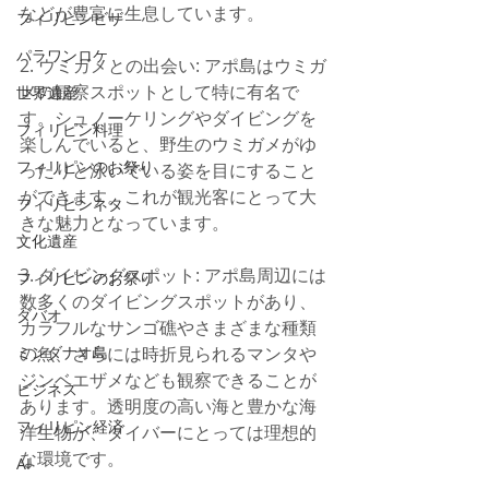
などが豊富に生息しています。
フィリピンビザ
パラワンロケ
2. ウミガメとの出会い: アポ島はウミガ
メの観察スポットとして特に有名で
世界遺産
す。シュノーケリングやダイビングを
フィリピン料理
楽しんでいると、野生のウミガメがゆ
フィリピンのお祭り
ったりと泳いでいる姿を目にすること
ができます。これが観光客にとって大
フィリピンネタ
きな魅力となっています。
文化遺産
3. ダイビングスポット: アポ島周辺には
フィリピンのお祭り
数多くのダイビングスポットがあり、
ダバオ
カラフルなサンゴ礁やさまざまな種類
の魚、さらには時折見られるマンタや
ミンダナオ島
ジンベエザメなども観察できることが
ビジネス
あります。透明度の高い海と豊かな海
フィリピン経済
洋生物が、ダイバーにとっては理想的
な環境です。
AI