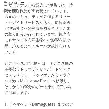
テクノロジー
4. サステナブルな観光: アポ島では、持
続可能な観光が重要視されています。
投資情報
地元のコミュニティが管理するリゾー
トやガイドサービスがあり、環境保護
と地域社会への利益を両立させるため
の取り組みが行われています。観光客
にもサンゴや海洋生物への影響を最小
限に抑えるためのルールが設けられて
います。
5. アクセス: アポ島へは、ネグロス島の
主要都市ドゥマゲテからボートでアク
セスできます。ドゥマゲテからマラタ
パイ港（Malatapay Port）へ移動し、
そこから約30分のボート乗りでアポ島
に到着します。
1. ドゥマゲテ（Dumaguete）までのア