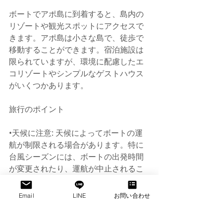
ボートでアポ島に到着すると、島内の
リゾートや観光スポットにアクセスで
きます。アポ島は小さな島で、徒歩で
移動することができます。宿泊施設は
限られていますが、環境に配慮したエ
コリゾートやシンプルなゲストハウス
がいくつかあります。
旅行のポイント
•天候に注意: 天候によってボートの運
航が制限される場合があります。特に
台風シーズンには、ボートの出発時間
が変更されたり、運航が中止されるこ
とがあります。
•早朝出発がおすすめ: アポ島行きのボ
Email
LINE
お問い合わせ
ートは朝の時間帯に集中しており、午
後には便が少なくなることが多いの