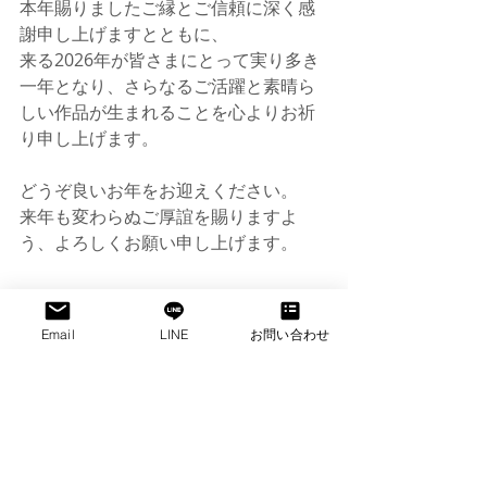
本年賜りましたご縁とご信頼に深く感
謝申し上げますとともに、
来る2026年が皆さまにとって実り多き
一年となり、さらなるご活躍と素晴ら
しい作品が生まれることを心よりお祈
り申し上げます。
どうぞ良いお年をお迎えください。
来年も変わらぬご厚誼を賜りますよ
う、よろしくお願い申し上げます。
Email
LINE
お問い合わせ
フィリピンロケコーディネーター
セブ撮影
マニラ
ダバオ
フィリピンロケ
フィリピンネタ
フィリピンと日本
フィリピン伝統
タガログ語
フィリピン人
パラワン島
ドローン映像