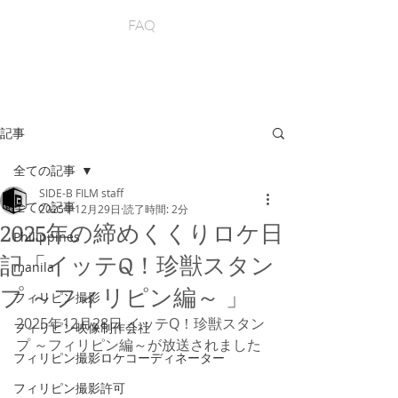
FAQ
記事
全ての記事
SIDE-B FILM staff
全ての記事
2025年12月29日
読了時間: 2分
2025年の締めくくりロケ日
Philippines
記「イッテQ！珍獣スタン
manila
プ ～フィリピン編～ 」
フィリピン撮影
2025年12月28日 イッテQ！珍獣スタン
フィリピン映像制作会社
プ ～フィリピン編～が放送されました
フィリピン撮影ロケコーディネーター
フィリピン撮影許可