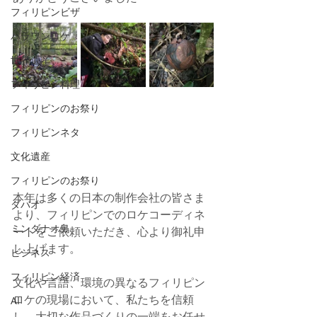
フィリピンビザ
パラワンロケ
世界遺産
フィリピン料理
フィリピンのお祭り
フィリピンネタ
文化遺産
フィリピンのお祭り
本年は多くの日本の制作会社の皆さま
ダバオ
より、フィリピンでのロケコーディネ
ミンダナオ島
ートをご依頼いただき、心より御礼申
し上げます。
ビジネス
フィリピン経済
文化や言語、環境の異なるフィリピン
ロケの現場において、私たちを信頼
AI
し、大切な作品づくりの一端をお任せ