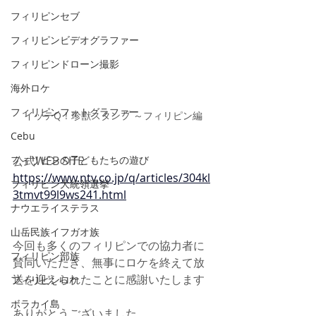
フィリピンセブ
フィリピンビデオグラファー
フィリピンドローン撮影
海外ロケ
フィリピンフォトグラファー
イッテQ！珍獣スタンプ ～フィリピン編
Cebu
公式WEB SITE
フィリピンの子どもたちの遊び
https://www.ntv.co.jp/q/articles/304kl
フィリピン大統領選挙
3tmvt99l9ws241.html
ナウエライステラス
山岳民族イフガオ族
今回も多くのフィリピンでの協力者に
フィリピン部族
賛同いただき、無事にロケを終えて放
送を迎えられたことに感謝いたします
フィリピンロケ
ボラカイ島
ありがとうございました